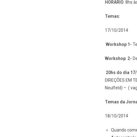
HORÁRIO
: 8hs à
Temas:
17/10/2014
Workshop 1-
Te
Workshop 2-
De
20hs do dia 17
DIREÇÕES EM TE
Neulfeld) – ( va
Temas da Jorn
18/10/2014
Quando come