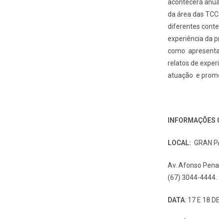
acontecerá anua
da área das TCC
diferentes cont
experiência da p
como apresentar 
relatos de exper
atuação e promov
INFORMAÇÕES 
LOCAL:
GRAN PA
Av. Afonso Pena
(67) 3044-4444.
DATA
: 17 E 18 