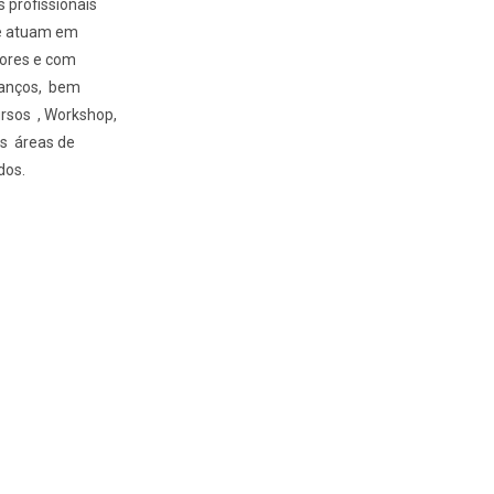
profissionais
ue atuam em
dores e com
avanços, bem
ursos , Workshop,
as áreas de
dos.