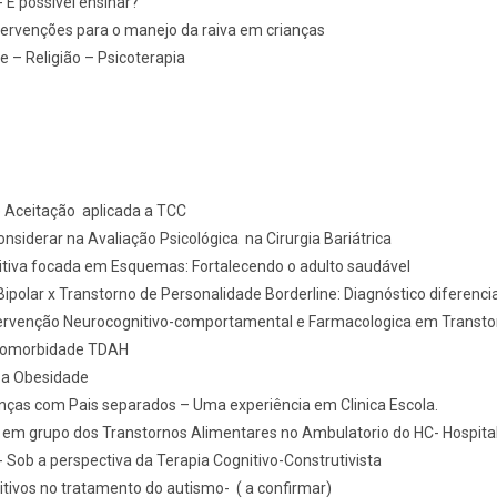
 É possível ensinar?
tervenções para o manejo da raiva em crianças
de – Religião – Psicoterapia
 Aceitação aplicada a TCC
nsiderar na Avaliação Psicológica na Cirurgia Bariátrica
itiva focada em Esquemas: Fortalecendo o adulto saudável
Bipolar x Transtorno de Personalidade Borderline: Diagnóstico diferencia
ntervenção Neurocognitivo-comportamental e Farmacologica em Transt
–comorbidade TDAH
 a Obesidade
nças com Pais separados – Uma experiência em Clinica Escola.
em grupo dos Transtornos Alimentares no Ambulatorio do HC- Hospital 
 Sob a perspectiva da Terapia Cognitivo-Construtivista
tivos no tratamento do autismo- ( a confirmar)