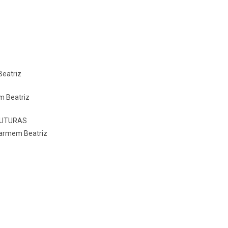
Beatriz
m Beatriz
FUTURAS
armem Beatriz