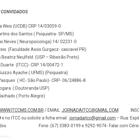
S CONVIDADOS
ia Weis (UCDB) CRP 14/03059-0
rtins dos Santos ( Psiquiatra- SP/MS)
as Neves ( Neuropsicologa) 14/ 02231-0
 Reis (Faculdade Assis Gurgacz- cascavel PR)
Beatriz Neulfeld (USP – Ribeirão Preto)
. Duarte (ITCC)- CRP 14/00472-1
uizzo Ayache ( UFMS) (Psiquiatra)
Vasques ( HC- São Paulo)- CRP- 06/24886-8
Nogara ( Doutoranda USP)
achado ( Porto Alegre)
WWW.ITCCMS.COM.BR
/ EMAIL:
JORNADAITCC@GMAIL.COM
INSCR
9
e no ITCC ou solicite a ficha email :
jornadaitcc@gmail.com
– Rua: Espí
tados. Fone: (67) 3383-0199 e 9292-9074- Falar com Céres 