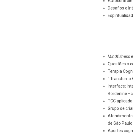
Autocontrole-
Desafios e In
Espiritualida
Mindfulness
e
Questões a co
Terapia Cogn
" Transtorno 
Interface: I
Borderline 
TCC aplicada
Grupo de cria
Atendimento 
de São Paulo-
Aportes cogni