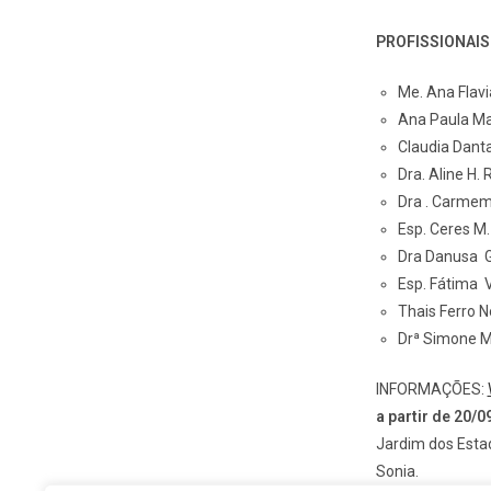
PROFISSIONAI
Me. Ana Flav
Ana Paula Ma
Claudia Dant
Dra. Aline H.
Dra . Carmem 
Esp. Ceres M
Dra Danusa G
Esp. Fátima 
Thais Ferro 
Drª Simone M
INFORMAÇÕES:
a partir de 20/0
Jardim dos Es
Sonia.