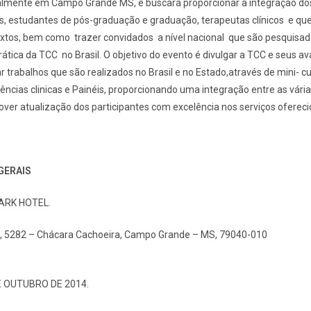
lmente em Campo Grande MS, e buscará proporcionar a integração dos 
s, estudantes de pós-graduação e graduação, terapeutas clínicos e q
extos, bem como trazer convidados a nível nacional que são pesquisa
rática da TCC no Brasil. O objetivo do evento é divulgar a TCC e seus 
trabalhos que são realizados no Brasil e no Estado,através de mini- c
iências clinicas e Painéis, proporcionando uma integração entre as vári
er atualização dos participantes com excelência nos serviços ofereci
GERAIS
RK HOTEL.
, 5282 – Chácara Cachoeira, Campo Grande – MS, 79040-010
DE OUTUBRO DE 2014.