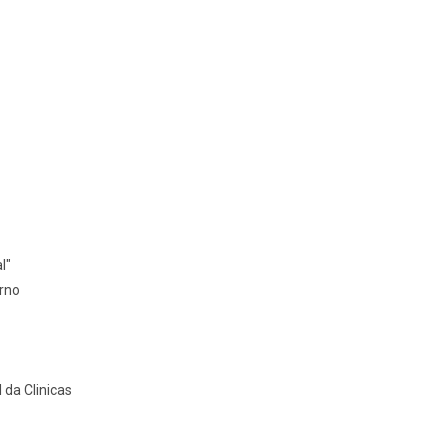
l"
orno
da Clinicas