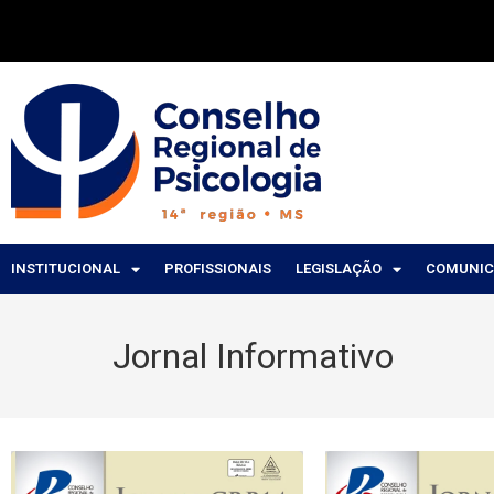
INSTITUCIONAL
PROFISSIONAIS
LEGISLAÇÃO
COMUNI
Jornal Informativo