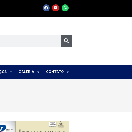
IÇOS
GALERIA
CONTATO