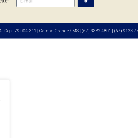
tter
 | Cep.: 79.004-311 | Campo Grande / MS | (67) 3382.4801 | (67) 9123.7
r