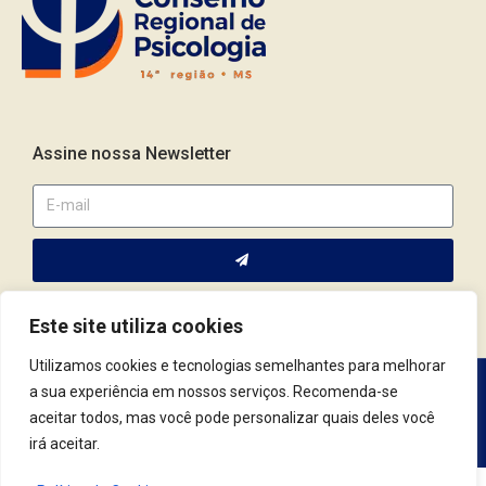
Assine nossa Newsletter
Este site utiliza cookies
Utilizamos cookies e tecnologias semelhantes para melhorar
a sua experiência em nossos serviços. Recomenda-se
Av. Fernando Corrêa da Costa, 2044 | Cep.: 79.004-311 | Campo
aceitar todos, mas você pode personalizar quais deles você
Grande / MS | (67) 3382.4801 | (67) 9123.7759
irá aceitar.