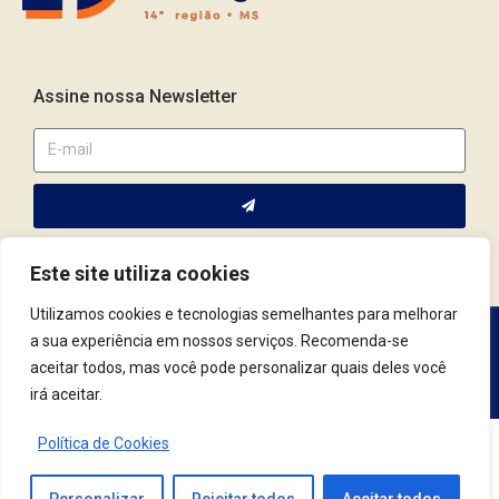
Assine nossa Newsletter
Este site utiliza cookies
Utilizamos cookies e tecnologias semelhantes para melhorar
a sua experiência em nossos serviços. Recomenda-se
Av. Fernando Corrêa da Costa, 2044 | Cep.: 79.004-311 | Campo
aceitar todos, mas você pode personalizar quais deles você
Grande / MS | (67) 3382.4801 | (67) 9123.7759
irá aceitar.
Política de Cookies
© 2021 Conselho Regional de Psicologia | MS. Todos os Direitos Reservados.
Desenvolvido por
Tag3