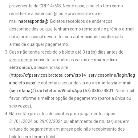
proveniente do CRP14/MS. Neste caso, o boleto tem como
remetente a extensão
@
ou é proveniente do e-
mail
naoresponda@
. Boletos recebidos de endereços
desconhecidos ou que tenham como remetente o próprio e-mail
da(o) profissional devem ter sua autenticidade confirmada
antes de qualquer pagamento.
Caso não tenha recebido o boleto até
3 (três) dias antes do
vencimento
(consulte também as caixas de
spam e lixo
eletrônico)
, acesse nosso site
(
https://cfpservicos.brctotal.com/crp14_servicosonline/login/log
inboleto.aspx
) e obtenha a segunda via ou a
solicite via e-mail
(
secretaria@
) ou telefone/WhatsApp (67) 3382-4801
.
No e-mail
favor informe a melhor opção de pagamento (parcela única ou
seis vezes).
Não estão previstos descontos para pagamentos após
31/01/2024 ou 29/02/2024 ou abatimento de multa/juros em
virtude do pagamento em atraso pelo não recebimento dos
boletos em tempo hábil.