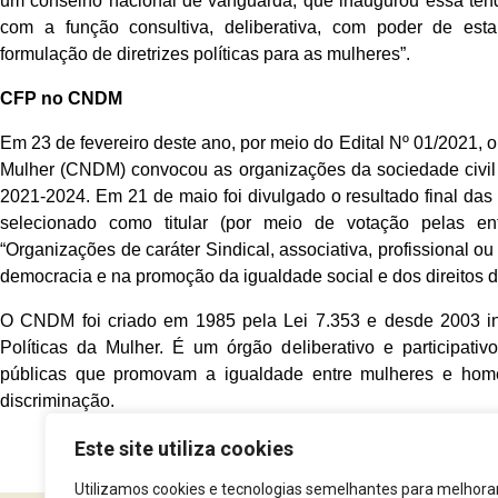
um conselho nacional de vanguarda, que inaugurou essa tend
com a função consultiva, deliberativa, com poder de estab
formulação de diretrizes políticas para as mulheres”.
CFP no CNDM
Em 23 de fevereiro deste ano, por meio do Edital Nº 01/2021, 
Mulher (CNDM) convocou as organizações da sociedade civil p
2021-2024. Em 21 de maio foi divulgado o resultado final das
selecionado como titular (por meio de votação pelas ent
“Organizações de caráter Sindical, associativa, profissional 
democracia e na promoção da igualdade social e dos direitos 
O CNDM foi criado em 1985 pela Lei 7.353 e desde 2003 int
Políticas da Mulher. É um órgão deliberativo e participativo
públicas que promovam a igualdade entre mulheres e ho
discriminação.
Este site utiliza cookies
Utilizamos cookies e tecnologias semelhantes para melhora