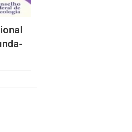
ional
unda-