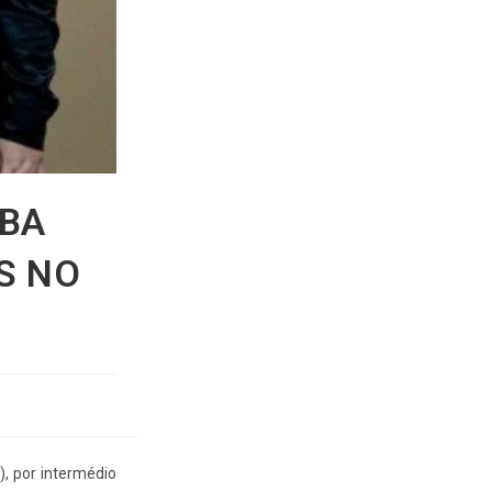
ÍBA
S NO
), por intermédio