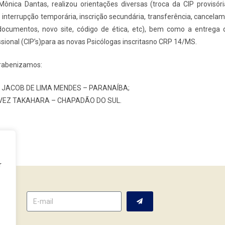
ônica Dantas, realizou orientações diversas (troca da CIP provisória
interrupção temporária, inscrição secundária, transferência, cancelam
ocumentos, novo site, código de ética, etc), bem como a entrega 
ssional (CIP’s)para as novas Psicólogas inscritasno CRP 14/MS.
rabenizamos:
 JACOB DE LIMA MENDES – PARANAÍBA;
VEZ TAKAHARA – CHAPADÃO DO SUL.
r
tter