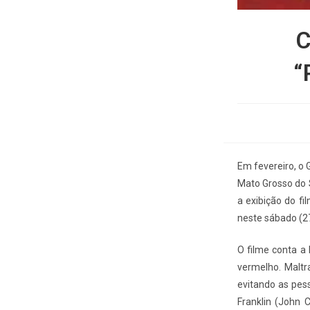
C
“
Em fevereiro, o 
Mato Grosso do S
a exibição do fi
neste sábado (27
O filme conta a 
vermelho. Maltr
evitando as pes
Franklin (John C