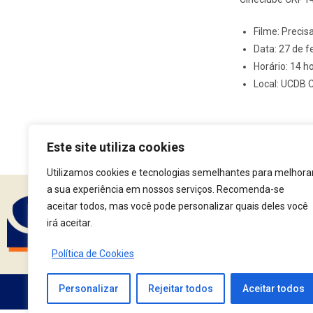
Filme: Precis
Data: 27 de f
Horário: 14 h
Local: UCDB 
Este site utiliza cookies
Utilizamos cookies e tecnologias semelhantes para melhora
a sua experiência em nossos serviços. Recomenda-se
aceitar todos, mas você pode personalizar quais deles você
irá aceitar.
Assine nossa Newsle
Política de Cookies
Personalizar
Rejeitar todos
Aceitar todos
Av. Fernando Corrêa da Costa, 2044