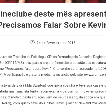
ineclube deste mês apresen
Precisamos Falar Sobre Kevi
24 de fevereiro de 2016
Grupo de Trabalho de Psicologia Clínica formado pelo Conselho Regional
ul (CRP14/MS), traz para o projeto Cineclube a questão das estrutur
lme “Precisamos falar sobre Kevin”. O encontro será realizado na UCD
). A participação é gratuita mediante inscrição pelo site
www.crpms.org
história de Eva (Tilda Swinton) que mora sozinha e teve sua casa e 
atada nas ruas, ela tenta recomeçar a vida com um novo emprego 
soas. O motivo desta situação vem de seu passado, da época em qu
. Reilly), com quem teve dois filhos: Kevin (Jasper Newell/Ezra Mille