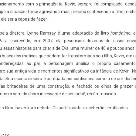
lacionamento com o primogênito, Kevin, sempre foi complicado, desd
po a situação foi se agravando mas, mesmo conhecendo o filho muito
 ele seria capaz de fazer.
a pela diretora, Lynne Ramsay é uma adaptação do livro
homônimo, es
. Para escrevê-lo, em 2007, ela pesquisou dezenas de casos envol
ou essas histórias para criar a de Eva, uma mulher de 40 e poucos ano
m busca dos motivos que podem ter transformado seu filho, Kevin, em
endereçadas ao pai, a personagem analisa o próprio casament
e sua antiga vida e momentos significativos da infância de Kevin. Ne
a. Sua escrita sincera é pontuada por confissões como a de um dia te
das britadeiras de uma construção, e fechado os olhos de prazer
iam o som do choro incessante de seu bebê, recém-nascido.
do filme haverá um debate. Os participantes receberão certificados.
4/MS