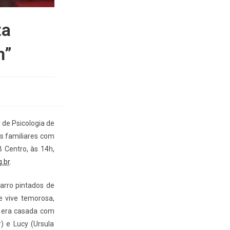
ta
n”
 de Psicologia de
as familiares com
B Centro, às 14h,
.br
.
carro pintados de
e vive temorosa,
e era casada com
r) e Lucy (Ursula