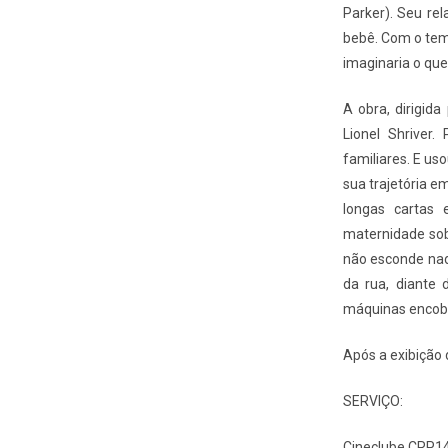
Parker). Seu re
bebê. Com o tem
imaginaria o que
A obra, dirigid
Lionel Shriver
familiares. E us
sua trajetória e
longas cartas 
maternidade sobr
não esconde nad
da rua, diante 
máquinas encobr
Após a exibição 
SERVIÇO:
Cineclube CRP1