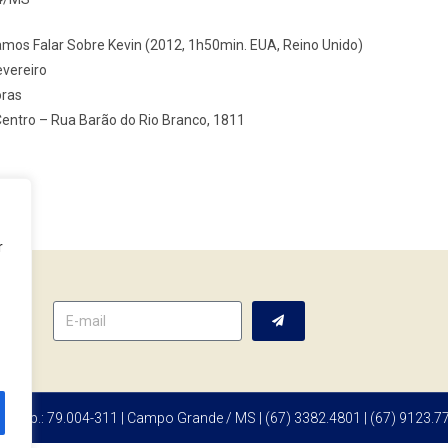
amos Falar Sobre Kevin (2012, 1h50min. EUA, Reino Unido)
evereiro
oras
Centro – Rua Barão do Rio Branco, 1811
r
tter
 | Cep.: 79.004-311 | Campo Grande / MS | (67) 3382.4801 | (67) 9123.7