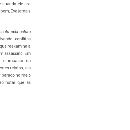
e quando ele era
 bem, Eva jamais
crito pela autora
vendo conflitos
s que reexamina a
 um assassino. Em
o, o impacto da
stes relatos, ela
r parado no meio
 ao notar que as