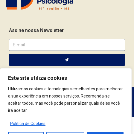
Assine nossa Newsletter
Este site utiliza cookies
Utilizamos cookies e tecnologias semelhantes para melhorar
a sua experiência em nossos serviços. Recomenda-se
Av. Fernando Corrêa da Costa, 2044 | Cep.: 79.004-311 | Campo
aceitar todos, mas você pode personalizar quais deles você
Grande / MS | (67) 3382.4801 | (67) 9123.7759
irá aceitar.
Política de Cookies
© 2021 Conselho Regional de Psicologia | MS. Todos os Direitos Reservados.