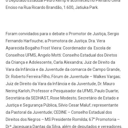
o Deputado Estadual Pedro Kemp e aconteceu no Plenário Oliva
Enciso na Rua Ricardo Brandão, 1.600, Jatiuka Park.
Foram convidados para o debate o Promotor de Justiça, Sergio
Fernando Harfouche; a Promotora de Justiça. Dra. Vera
Aparecida Bogalho Frost Vieira: Coordenador da Escola de
Conselhos UFMS, Angelo Motti: Conselho Estadual dos Diretos
da Criança e Adolescente, Carla Alexandra; Juiz de Direito da
Vara da Infância e da Juventude da comarca de Campo Grande,
Dr. Roberto Ferreira Filho; Fórum de Juventude – Walkes Vargas;
Juiz de Direito da Vara da Infância e da Juventude, Dr. Mauro
Nering Karloh; Professor e Pesquisador da UFMS, Paulo Duarte;
Secretária da SEDHAST, Rose Modesto; Secretário de Estado e
Justiça e Segurança Pública, Silvio Cesar Maluf; representante
da Pastoral da Juventude; CEDINE – Conselho Estadual dos
Direitos dos Negros – MS Presidente Romilda; 67° Promotoria –
Drª Jaceguara Dantas da Silva, além de deputados e vereadores.