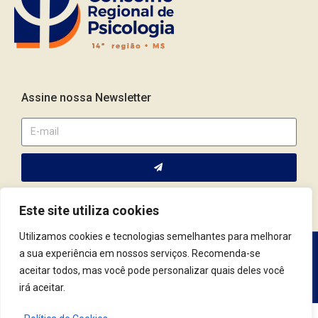
Assine nossa Newsletter
Este site utiliza cookies
Utilizamos cookies e tecnologias semelhantes para melhorar
a sua experiência em nossos serviços. Recomenda-se
Av. Fernando Corrêa da Costa, 2044 | Cep.: 79.004-311 | Campo
aceitar todos, mas você pode personalizar quais deles você
Grande / MS | (67) 3382.4801 | (67) 9123.7759
irá aceitar.