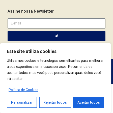
Assine nossa Newsletter
Este site utiliza cookies
Utilizamos cookies e tecnologias semelhantes para melhorar
a sua experiência em nossos serviços. Recomenda-se
Av. Fernando Corrêa da Costa, 2044 | Cep.: 79.004-311 | Campo
aceitar todos, mas você pode personalizar quais deles você
Grande / MS | (67) 3382.4801 | (67) 9123.7759
irá aceitar.
Política de Cookies
© 2021 Conselho Regional de Psicologia | MS. Todos os Direitos Reservados.
Desenvolvido por
Tag3
Personalizar
Rejeitar todos
Aceitar todos