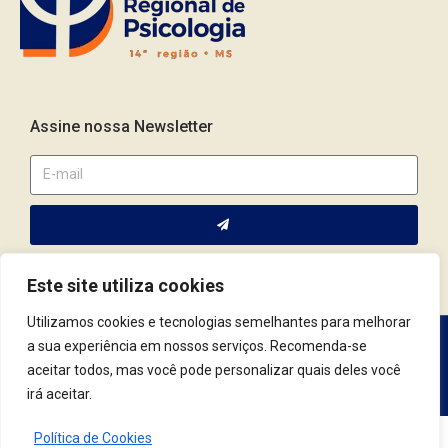
Assine nossa Newsletter
Este site utiliza cookies
Utilizamos cookies e tecnologias semelhantes para melhorar
a sua experiência em nossos serviços. Recomenda-se
Av. Fernando Corrêa da Costa, 2044 | Cep.: 79.004-311 | Campo
aceitar todos, mas você pode personalizar quais deles você
Grande / MS | (67) 3382.4801 | (67) 9123.7759
irá aceitar.
Política de Cookies