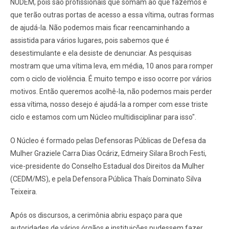
NUDEM, pois são profissionais que somam ao que fazemos e
que terão outras portas de acesso a essa vítima, outras formas
de ajudá-la. Não podemos mais ficar reencaminhando a
assistida para vários lugares, pois sabemos que é
desestimulante e ela desiste de denunciar. As pesquisas
mostram que uma vítima leva, em média, 10 anos para romper
com o ciclo de violência. É muito tempo e isso ocorre por vários
motivos. Então queremos acolhê-la, não podemos mais perder
essa vítima, nosso desejo é ajudá-la a romper com esse triste
ciclo e estamos com um Núcleo multidisciplinar para isso".
O Núcleo é formado pelas Defensoras Públicas de Defesa da
Mulher Graziele Carra Dias Ocáriz, Edmeiry Silara Broch Festi,
vice-presidente do Conselho Estadual dos Direitos da Mulher
(CEDM/MS), e pela Defensora Pública Thaís Dominato Silva
Teixeira.
Após os discursos, a cerimônia abriu espaço para que
autoridades de vários órgãos e instituições pudessem fazer