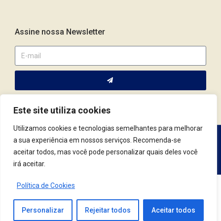
Assine nossa Newsletter
Este site utiliza cookies
Utilizamos cookies e tecnologias semelhantes para melhorar
a sua experiência em nossos serviços. Recomenda-se
Av. Fernando Corrêa da Costa, 2044 | Cep.: 79.004-311 | Campo
aceitar todos, mas você pode personalizar quais deles você
Grande / MS | (67) 3382.4801 | (67) 9123.7759
irá aceitar.
Política de Cookies
© 2021 Conselho Regional de Psicologia | MS. Todos os Direitos Reservados.
Desenvolvido por
Tag3
Personalizar
Rejeitar todos
Aceitar todos