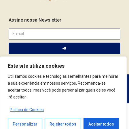
Assine nossa Newsletter
Este site utiliza cookies
Utilizamos cookies e tecnologias semelhantes para melhorar
a sua experiência em nossos serviços. Recomenda-se
Av. Fernando Corrêa da Costa, 2044 | Cep.: 79.004-311 | Campo
aceitar todos, mas você pode personalizar quais deles você
Grande / MS | (67) 3382.4801 | (67) 9123.7759
irá aceitar.
Política de Cookies
© 2021 Conselho Regional de Psicologia | MS. Todos os Direitos Reservados.
Desenvolvido por
Tag3
Personalizar
Rejeitar todos
Aceitar todos