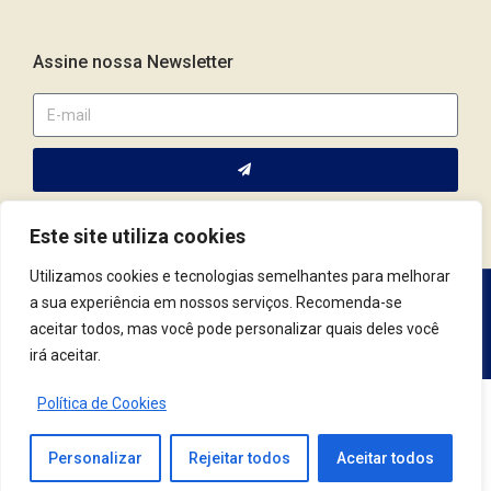
Assine nossa Newsletter
Este site utiliza cookies
Utilizamos cookies e tecnologias semelhantes para melhorar
a sua experiência em nossos serviços. Recomenda-se
Av. Fernando Corrêa da Costa, 2044 | Cep.: 79.004-311 | Campo
aceitar todos, mas você pode personalizar quais deles você
Grande / MS | (67) 3382.4801 | (67) 9123.7759
irá aceitar.
Política de Cookies
© 2021 Conselho Regional de Psicologia | MS. Todos os Direitos Reservados.
Desenvolvido por
Tag3
Personalizar
Rejeitar todos
Aceitar todos