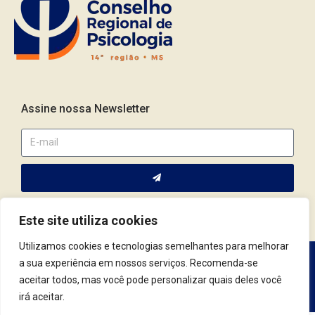
Assine nossa Newsletter
Este site utiliza cookies
Utilizamos cookies e tecnologias semelhantes para melhorar
a sua experiência em nossos serviços. Recomenda-se
Av. Fernando Corrêa da Costa, 2044 | Cep.: 79.004-311 | Campo
aceitar todos, mas você pode personalizar quais deles você
Grande / MS | (67) 3382.4801 | (67) 9123.7759
irá aceitar.