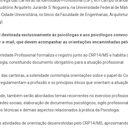
trega das Carteiras de Identidade Profissional (CIP), em Campo Grande.
ditório Arquiteto Jurandir S. Nogueira, na Universidade Federal de Mat
idade Universitária, no bloco da Faculdade de Engenharias, Arquitetu
).
 é destinada exclusivamente às psicólogas e aos psicólogos convo
r e-mail, que devem acompanhar as orientações encaminhadas pel
entidade Profissional formaliza o registro junto ao CRP14/MS e habilita o
logia, constituindo documento obrigatório para a atuação profissional.
das carteiras, a solenidade contempla orientações sobre o papel do Co
egulamentam a profissão e os princípios éticos que orientam a atuação
ade, também serão abordados temas recorrentes no exercício profissio
edes sociais, elaboração de documentos psicológicos, sigilo profissional
s técnicas e demais aspectos relacionados à prática da Psicologia.
as atividades de orientação desenvolvidas pelo CRP14/MS, aproximand