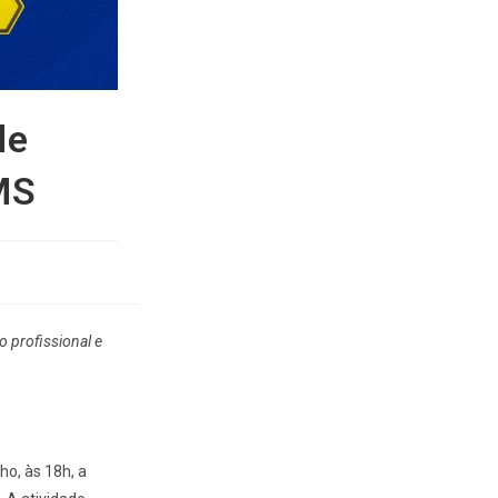
de
MS
o profissional e
ho, às 18h, a