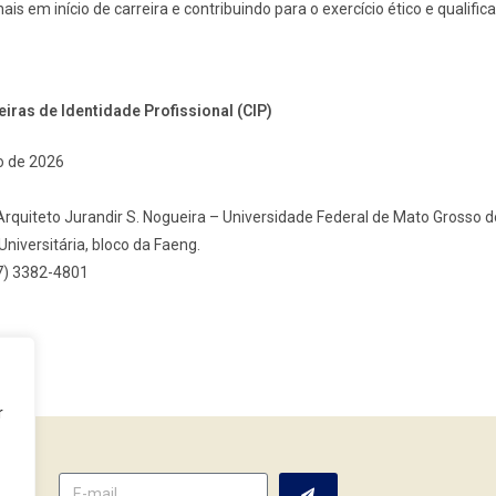
ais em início de carreira e contribuindo para o exercício ético e qualific
eiras de Identidade Profissional (CIP)
o de 2026
 Arquiteto Jurandir S. Nogueira – Universidade Federal de Mato Grosso d
iversitária, bloco da Faeng.
7) 3382-4801
r
tter