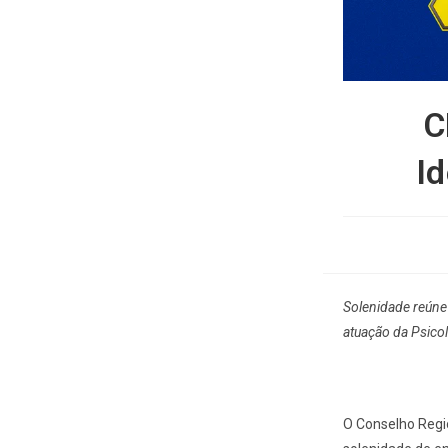
C
I
Solenidade reúne 
atuação da Psicol
O Conselho Regio