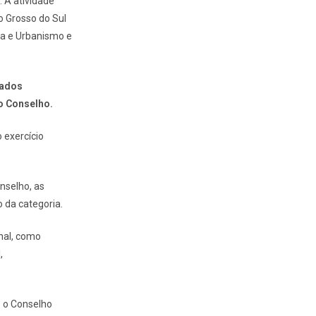
 A atividade
o Grosso do Sul
ra e Urbanismo e
cados
o Conselho.
 exercício
nselho, as
 da categoria.
nal, como
,
o o Conselho