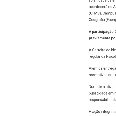
solenidade de en
acontecerá no Au
(UFMS), Campus C
Geografia (Faeng
A participação
previamente po
A Carteira de Id
regular da Psico
Além da entrega 
normativas que r
Durante a ativid
publicidade em r
responsabilidade
A ação integra 