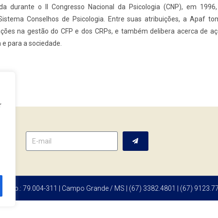
da durante o II Congresso Nacional da Psicologia (CNP), em 1996
 Sistema Conselhos de Psicologia. Entre suas atribuições, a Apaf t
ações na gestão do CFP e dos CRPs, e também delibera acerca de aç
a e para a sociedade.
r
tter
 | Cep.: 79.004-311 | Campo Grande / MS | (67) 3382.4801 | (67) 9123.7