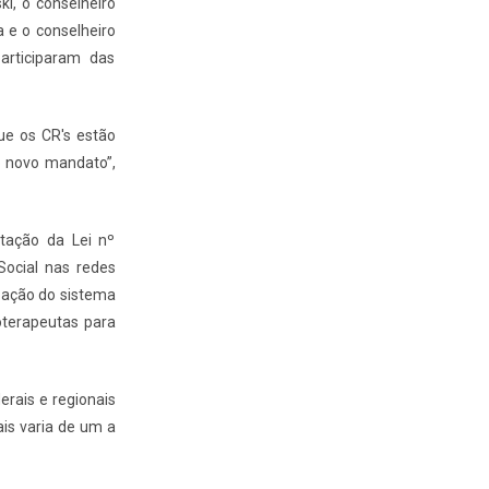
ki, o conselheiro
a e o conselheiro
articiparam das
ue os CR's estão
o novo mandato”,
tação da Lei nº
Social nas redes
ização do sistema
oterapeutas para
rais e regionais
ais varia de um a