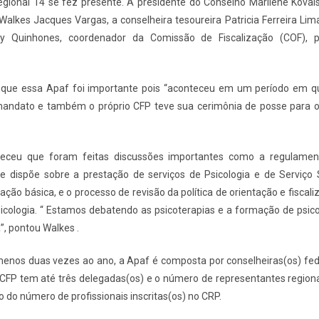
egional 14 se fez presente. A presidente do Conselho Marilene Kovals
Walkes Jacques Vargas, a conselheira tesoureira Patricia Ferreira Lim
y Quinhones, coordenador da Comissão de Fiscalização (COF), p
 que essa Apaf foi importante pois “aconteceu em um período em q
mandato e também o próprio CFP teve sua cerimônia de posse para 
areceu que foram feitas discussões importantes como a regulamen
e dispõe sobre a prestação de serviços de Psicologia e de Serviço 
ação básica, e o processo de revisão da política de orientação e fiscal
icologia. “ Estamos debatendo as psicoterapias e a formação de psic
”, pontou Walkes .
menos duas vezes ao ano, a Apaf é composta por conselheiras(os) fede
 CFP tem até três delegadas(os) e o número de representantes region
 do número de profissionais inscritas(os) no CRP.