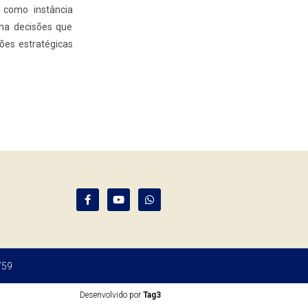
, como instância
oma decisões que
ões estratégicas
759
Desenvolvido por
Tag3