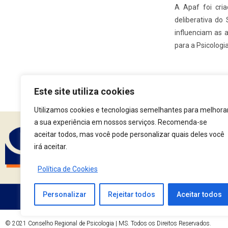
A Apaf foi cria
deliberativa do
influenciam as 
para a Psicologi
Este site utiliza cookies
Utilizamos cookies e tecnologias semelhantes para melhora
a sua experiência em nossos serviços. Recomenda-se
aceitar todos, mas você pode personalizar quais deles você
irá aceitar.
Assine nossa Newsle
Política de Cookies
Personalizar
Rejeitar todos
Aceitar todos
Av. Fernando Corrêa da Costa, 2044
© 2021 Conselho Regional de Psicologia | MS. Todos os Direitos Reservados.