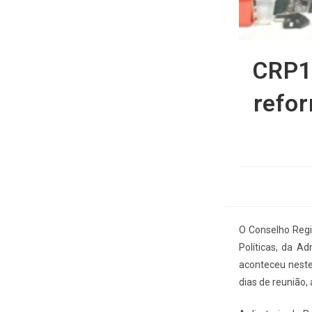
CRP14
refor
O Conselho Regi
Políticas, da A
aconteceu neste
dias de reunião,