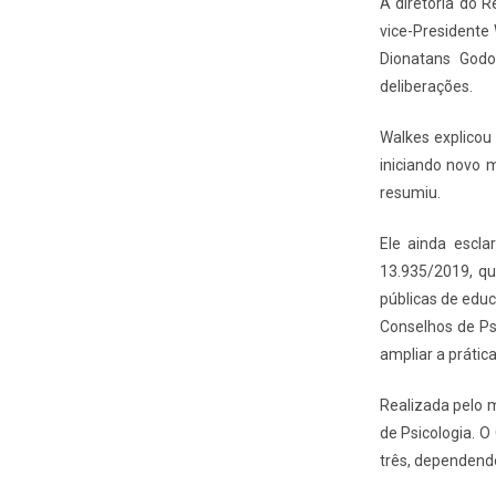
A diretoria do R
vice-Presidente 
Dionatans Godo
deliberações.
Walkes explicou
iniciando novo 
resumiu.
Ele ainda escl
13.935/2019, qu
públicas de educ
Conselhos de Ps
ampliar a prática
Realizada pelo 
de Psicologia. O
três, dependendo