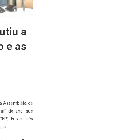
utiu a
o e as
 a Assembleia de
paf) do ano, que
CFP). Foram três
gia.