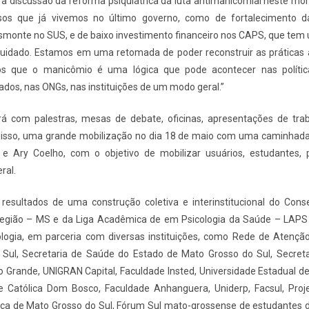
 a discussão da reforma psiquiátrica da luta antimanicomial neste mo
ssos que já vivemos no último governo, como de fortalecimento 
esmonte no SUS, e de baixo investimento financeiro nos CAPS, que tem
uidado. Estamos em uma retomada de poder reconstruir as práticas 
s que o manicômio é uma lógica que pode acontecer nas política
vados, nas ONGs, nas instituições de um modo geral.”
á com palestras, mesas de debate, oficinas, apresentações de tra
 disso, uma grande mobilização no dia 18 de maio com uma caminhada
e Ary Coelho, com o objetivo de mobilizar usuários, estudantes, p
ral.
resultados de uma construção coletiva e interinstitucional do Cons
Região – MS e da Liga Acadêmica de em Psicologia da Saúde – LAPS
ologia, em parceria com diversas instituições, como Rede de Atenção
Sul, Secretaria de Saúde do Estado de Mato Grosso do Sul, Secreta
Grande, UNIGRAN Capital, Faculdade Insted, Universidade Estadual d
de Católica Dom Bosco, Faculdade Anhanguera, Uniderp, Facsul, Proj
tiça de Mato Grosso do Sul, Fórum Sul mato-grossense de estudantes 