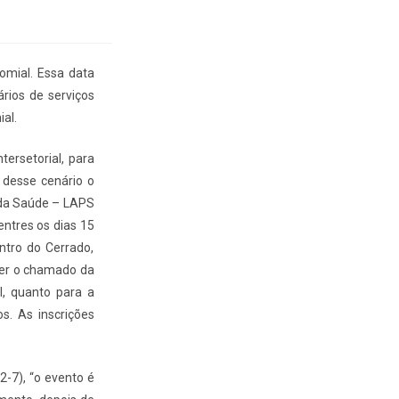
omial. Essa data
rios de serviços
al.
tersetorial, para
 desse cenário o
 da Saúde – LAPS
entres os dias 15
ntro do Cerrado,
ecer o chamado da
l, quanto para a
s. As inscrições
-7), “o evento é