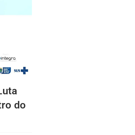
Luta
tro do