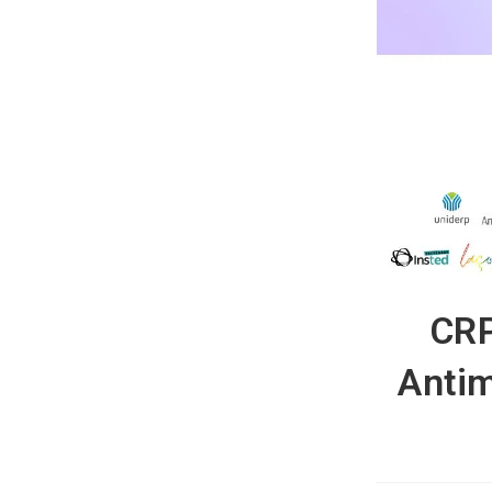
CRP
Antim