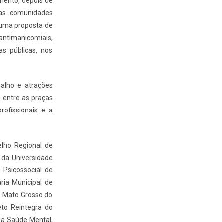
mento, depois de
das comunidades
 uma proposta de
antimanicomiais,
s públicas, nos
balho e atrações
 entre as praças
rofissionais e a
elho Regional de
 da Universidade
 Psicossocial de
ria Municipal de
e Mato Grosso do
eto Reintegra do
da Saúde Mental,