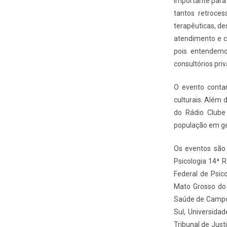
importante para
tantos retroce
terapêuticas, d
atendimento e c
pois entendemo
consultórios pri
O evento contar
culturais. Além
do Rádio Clube 
população em ge
Os eventos são 
Psicologia 14ª 
Federal de Psic
Mato Grosso do 
Saúde de Campo 
Sul, Universida
Tribunal de Jus