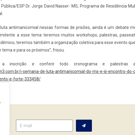
 Pública/ESP Dr. Jorge David Nasser- MS, Programa de Residência Mult
l.
a luta antimanicomial nessas formas de prisões, ainda é um debate m
omitente a esse tema teremos muitos workshops, palestras, passea
dêmico, teremos também a organização coletiva para esse evento que
 tema e para os próximos”, frisou.
r a inscrição e conferir todo cronograma e palestras a
n3.com.br/i-semana-de-luta-antimanicomial-do-ms-e-iii-encontro-do-c
tento-e-forte-333458/
r
tter