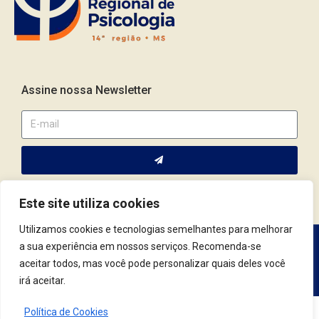
Assine nossa Newsletter
Este site utiliza cookies
Utilizamos cookies e tecnologias semelhantes para melhorar
a sua experiência em nossos serviços. Recomenda-se
Av. Fernando Corrêa da Costa, 2044 | Cep.: 79.004-311 | Campo
aceitar todos, mas você pode personalizar quais deles você
Grande / MS | (67) 3382.4801 | (67) 9123.7759
irá aceitar.
Política de Cookies