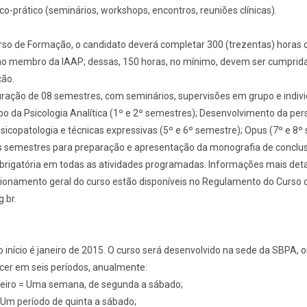
ico-prático (seminários, workshops, encontros, reuniões clínicas).
urso de Formação, o candidato deverá completar 300 (trezentas) horas 
ano membro da IAAP; dessas, 150 horas, no mínimo, devem ser cumprid
ão.
ração de 08 semestres, com seminários, supervisões em grupo e indivi
po da Psicologia Analítica (1º e 2º semestres); Desenvolvimento da per
sicopatologia e técnicas expressivas (5º e 6º semestre); Opus (7º e 8º
s semestres para preparação e apresentação da monografia de conclu
obrigatória em todas as atividades programadas. Informações mais det
ncionamento geral do curso estão disponíveis no Regulamento do Curso
.br.
o início é janeiro de 2015. O curso será desenvolvido na sede da SBPA, o
er em seis períodos, anualmente:
reiro = Uma semana, de segunda a sábado;
 Um período de quinta a sábado;