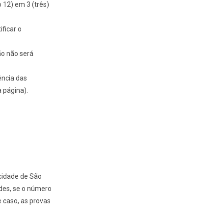
 12) em 3 (três)
ificar o
ão não será
ência das
a página).
 cidade de São
ades, se o número
e caso, as provas