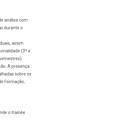
de análise com
as durante o
duais, assim
sonalidade (3º e
 semestres).
são. A presença
alhadas sobre os
 de Formação,
nde o trainée