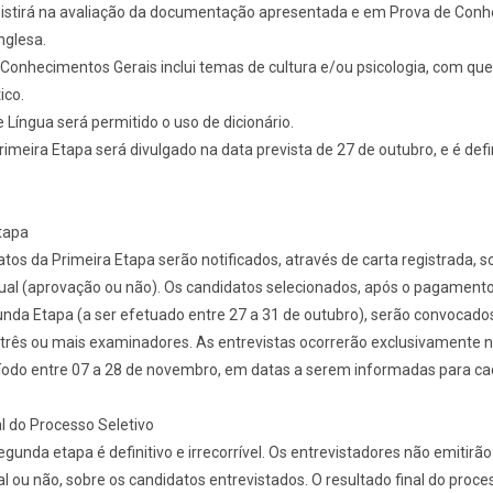
sistirá na avaliação da documentação apresentada e em Prova de Con
nglesa.
e Conhecimentos Gerais inclui temas de cultura e/ou psicologia, com qu
ico.
e Língua será permitido o uso de dicionário.
rimeira Etapa será divulgado na data prevista de 27 de outubro, e é defin
tapa
tos da Primeira Etapa serão notificados, através de carta registrada, s
dual (aprovação ou não). Os candidatos selecionados, após o pagamento
nda Etapa (a ser efetuado entre 27 a 31 de outubro), serão convocado
 três ou mais examinadores. As entrevistas ocorrerão exclusivamente 
ríodo entre 07 a 28 de novembro, em datas a serem informadas para ca
al do Processo Seletivo
egunda etapa é definitivo e irrecorrível. Os entrevistadores não emitirã
al ou não, sobre os candidatos entrevistados. O resultado final do proce