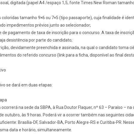
essoal, digitada (papel A4 /espaço 1,5, fonte Times New Roman tamanho
os coloridas tamanho 9×6 ou 7×5 (tipo passaporte), cuja finalidade é ident
ndo impedimentos prévios junto ao selecionador;
 de pagamento de taxa de inscrição para o concurso. A taxa de inscriç
aja desistência por parte do candidato;
scrição, devidamente preenchida e assinada, na qual o candidato toma ci
mentos do referido concurso (link para a ficha, disponível ao final dest
tivo
ivo se dará em duas etapas:
tapa
 ocorrerá na sede da SBPA, à Rua Doutor Flaquer, nº 63 – Paraíso – na
 de outubro, às 9 horas. Poderá vir a ocorrer também nas seguintes cid
suficiente: Brasília-DF, Salvador-BA, Porto Alegre-RS e Curitiba-PR. Ness
sma data e horário, simultaneamente.