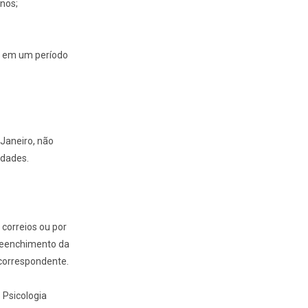
nos;
os em um período
 Janeiro, não
idades.
 correios ou por
preenchimento da
 correspondente.
 Psicologia