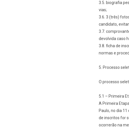
3.5. biografia p
vias;
3.6. 3 (três) fot
candidato, evita
3.7. comprovante
devolvida caso h
3.8. ficha de in
normas e procedi
5. Processo sele
O processo selet
5.1 – Primeira E
A Primeira Etapa
Paulo, no dia 11
de inscritos for 
ocorrerão na me