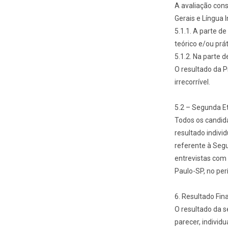
A avaliação con
Gerais e Língua I
5.1.1. A parte d
teórico e/ou prát
5.1.2. Na parte d
O resultado da P
irrecorrível.
5.2 – Segunda E
Todos os candida
resultado indivi
referente à Segu
entrevistas com
Paulo-SP, no pe
6. Resultado Fin
O resultado da s
parecer, individu