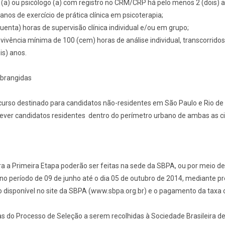
 (a) ou psicólogo (a) com registro no CRM/CRP há pelo menos 2 (dois) a
) anos de exercício de prática clínica em psicoterapia;
quenta) horas de supervisão clínica individual e/ou em grupo;
vivência mínima de 100 (cem) horas de análise individual, transcorrid
s) anos.
abrangidas
 curso destinado para candidatos não-residentes em São Paulo e Rio de
rever candidatos residentes dentro do perímetro urbano de ambas as c
ra a Primeira Etapa poderão ser feitas na sede da SBPA, ou por meio de
 no período de 09 de junho até o dia 05 de outubro de 2014, mediante 
ão disponível no site da SBPA (www.sbpa.org.br) e o pagamento da taxa
s do Processo de Seleção a serem recolhidas à Sociedade Brasileira de