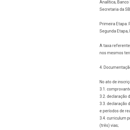
Analítica, Banco
Secretaria da S
Primeira Etapa: 
Segunda Etapa, R
A taxa referente
nos mesmos term
4. Documentação
No ato de inscri
3.1. comprovante
3.2. declaração d
3.3. declaração 
e períodos de rea
3.4. curriculum 
(três) vias;