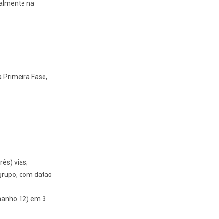
oalmente na
 Primeira Fase,
rês) vias;
 grupo, com datas
amanho 12) em 3