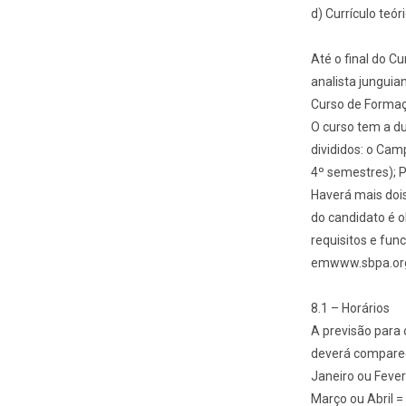
d) Currículo teór
Até o final do C
analista jungui
Curso de Formaç
O curso tem a du
divididos: o Cam
4º semestres); P
Haverá mais doi
do candidato é 
requisitos e fu
emwww.sbpa.org
8.1 – Horários
A previsão para 
deverá comparec
Janeiro ou Feve
Março ou Abril =