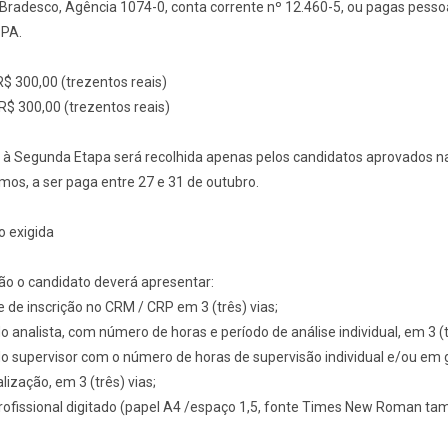
 Bradesco, Agência 1074-0, conta corrente nº 12.460-5, ou pagas pess
BPA.
R$ 300,00 (trezentos reais)
$ 300,00 (trezentos reais)
 à Segunda Etapa será recolhida apenas pelos candidatos aprovados na
os, a ser paga entre 27 e 31 de outubro.
 exigida
ção o candidato deverá apresentar:
 de inscrição no CRM / CRP em 3 (três) vias;
o analista, com número de horas e período de análise individual, em 3 (t
do supervisor com o número de horas de supervisão individual e/ou em
lização, em 3 (três) vias;
profissional digitado (papel A4 /espaço 1,5, fonte Times New Roman t