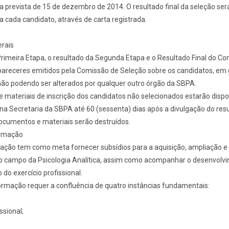
a prevista de 15 de dezembro de 2014. O resultado final da seleção se
a cada candidato, através de carta registrada.
erais
rimeira Etapa, o resultado da Segunda Etapa e o Resultado Final do Co
s pareceres emitidos pela Comissão de Seleção sobre os candidatos, em 
não podendo ser alterados por qualquer outro órgão da SBPA.
materiais de inscrição dos candidatos não selecionados estarão dispo
na Secretaria da SBPA até 60 (sessenta) dias após a divulgação do resu
ocumentos e materiais serão destruídos.
ormação
ção tem como meta fornecer subsídios para a aquisição, ampliação e 
 campo da Psicologia Analítica, assim como acompanhar o desenvolv
o exercício profissional.
ormação requer a confluência de quatro instâncias fundamentais:
ssional;