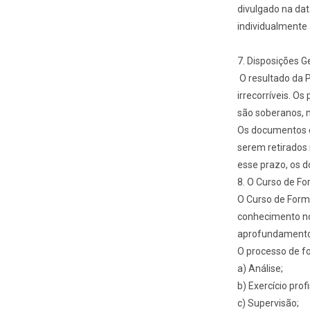
divulgado na dat
individualmente 
7. Disposições G
O resultado da P
irrecorríveis. O
são soberanos, 
Os documentos e 
serem retirados 
esse prazo, os d
8. O Curso de F
O Curso de Forma
conhecimento no
aprofundamento d
O processo de f
a) Análise;
b) Exercício profi
c) Supervisão;