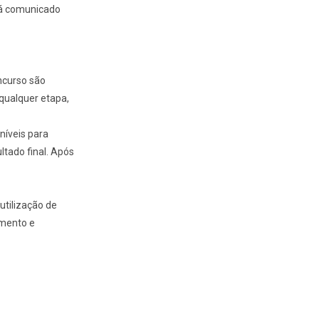
rá comunicado
ncurso são
qualquer etapa,
níveis para
ltado final. Após
utilização de
imento e