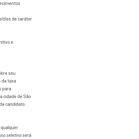
hecimentos
estões de caráter
itivo e
obre seu
 da taxa
s para
na cidade de São
da candidato.
o qualquer
sso seletivo será