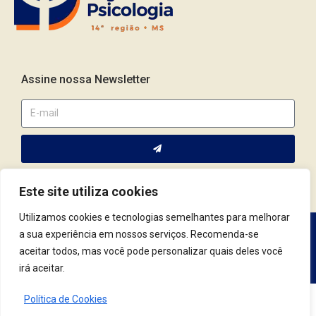
Assine nossa Newsletter
Este site utiliza cookies
Utilizamos cookies e tecnologias semelhantes para melhorar
a sua experiência em nossos serviços. Recomenda-se
Av. Fernando Corrêa da Costa, 2044 | Cep.: 79.004-311 | Campo
aceitar todos, mas você pode personalizar quais deles você
Grande / MS | (67) 3382.4801 | (67) 9123.7759
irá aceitar.
Política de Cookies
© 2021 Conselho Regional de Psicologia | MS. Todos os Direitos Reservados.