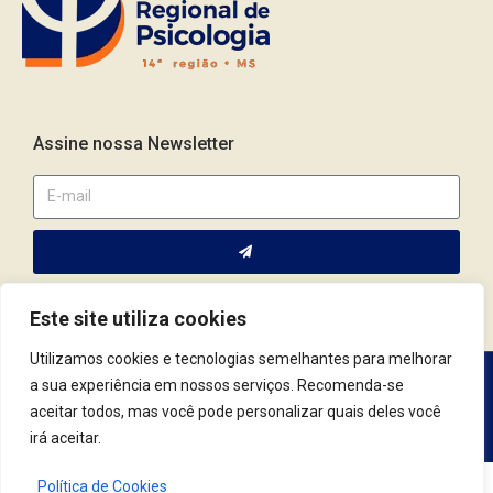
Assine nossa Newsletter
Este site utiliza cookies
Utilizamos cookies e tecnologias semelhantes para melhorar
a sua experiência em nossos serviços. Recomenda-se
Av. Fernando Corrêa da Costa, 2044 | Cep.: 79.004-311 | Campo
aceitar todos, mas você pode personalizar quais deles você
Grande / MS | (67) 3382.4801 | (67) 9123.7759
irá aceitar.
Política de Cookies