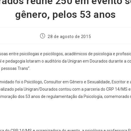
rados reúne 250 em evento s
gênero, pelos 53 anos
28 de agosto de 2015
oas entre psicólogas e psicólogos, acadêmicos de psicologia e profissi
al e pedagogia lotaram o auditório da Unigran em Dourados durante a co
s pessoas Trans”.
nvidado foi o Psicólogo, Consultor em Gênero e Sexualidade, Escritor e a
realizado pela Unigran/Dourados contou com a parceria do CRP 14/MS e
oração dos 53 anos de regulamentação da Psicologia, comemorado n
ira do CRP 14/MS e organizadora do evento, a psicóloga e professora 