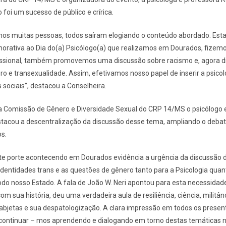
 foi um sucesso de público e crírica.
os muitas pessoas, todos saíram elogiando o conteúdo abordado. Esta f
orativa ao Dia do(a) Psicólogo(a) que realizamos em Dourados, fizem
fissional, também promovemos uma discussão sobre racismo e, agora d
o e transexualidade. Assim, efetivamos nosso papel de inserir a psico
sociais”, destacou a Conselheira.
 Comissão de Gênero e Diversidade Sexual do CRP 14/MS o psicólogo 
stacou a descentralização da discussão desse tema, ampliando o debat
os.
e porte acontecendo em Dourados evidência a urgência da discussão 
identidades trans e as questões de gênero tanto para a Psicologia quan
odo nosso Estado. A fala de João W. Neri apontou para esta necessid
m sua história, deu uma verdadeira aula de resiliência, ciência, militân
abjetas e sua despatologização. A clara impressão em todos os present
continuar – mos aprendendo e dialogando em torno destas temáticas 