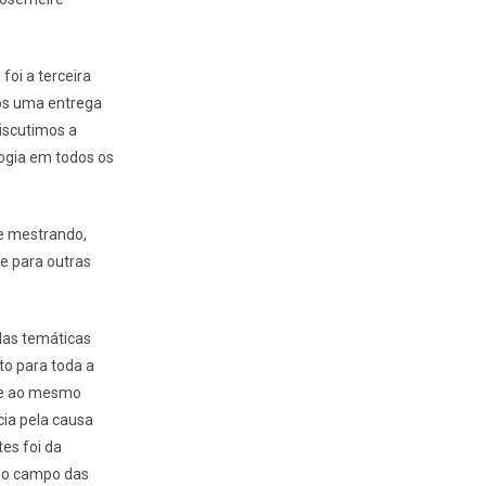
oi a terceira
os uma entrega
iscutimos a
logia em todos os
e mestrando,
e para outras
das temáticas
to para toda a
ade ao mesmo
cia pela causa
es foi da
no campo das