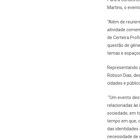
Martins, o evento
“Além de reunirm
atividade comem
de Certeira Pro
questão de gêner
temas e espaços 
Representando a
Robson Dias, de
cidades e públic
“Um evento dest
relacionadas às 
sociedade, em t
tempo em que, co
das identidades 
necessidade de 