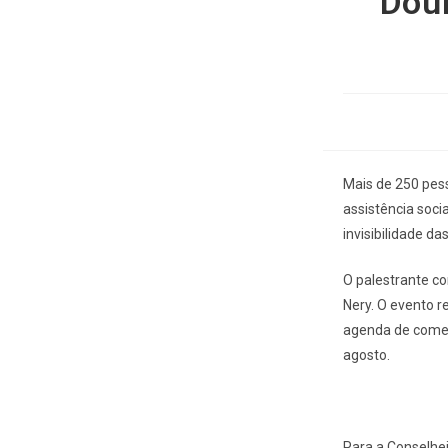
Dou
Mais de 250 pess
assistência soci
invisibilidade da
O palestrante co
Nery. O evento 
agenda de comem
agosto.
Para a Conselhe