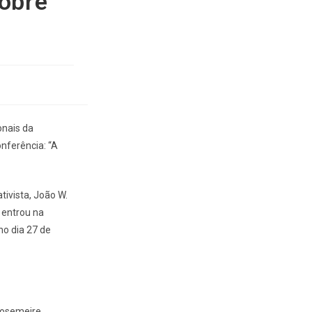
obre
onais da
nferência: “A
tivista, João W.
 entrou na
o dia 27 de
Rosemeire