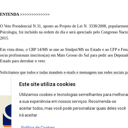
ENTENDA >>>>>>>>>>>>>
O Veto Presidencial N.31, aposto ao Projeto de Lei N. 3338/2008, popularme
Psicologia, foi incluído na ordem do dia e será apreciado pelo Congresso Naci
2015.
Em vista disso, o CRP 14/MS se une ao Sindpsi/MS no Estado e ao CFP e Fenaps
os/as profissionais inscritos(as) em Mato Grosso do Sul para pedir aos Deputado
Estado para derrubar o veto.
Solicitamos que todos e todas mandem e-mails e mensagens nas redes sociais par
Este site utiliza cookies
Utilizamos cookies e tecnologias semelhantes para melhora
a sua experiência em nossos serviços. Recomenda-se
aceitar todos, mas você pode personalizar quais deles você
Assine nossa Newsle
irá aceitar.
Política de Cookies