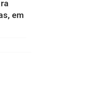
ara
as, em