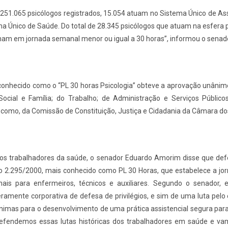
251.065 psicólogos registrados, 15.054 atuam no Sistema Único de Ass
a Único de Saúde. Do total de 28.345 psicólogos que atuam na esfera 
ham em jornada semanal menor ou igual a 30 horas”, informou o senado
conhecido como o “PL 30 horas Psicologia” obteve a aprovação unâni
ocial e Família; do Trabalho; de Administração e Serviços Público
 como, da Comissão de Constituição, Justiça e Cidadania da Câmara d
os trabalhadores da saúde, o senador Eduardo Amorim disse que def
o 2.295/2000, mais conhecido como PL 30 Horas, que estabelece a j
ais para enfermeiros, técnicos e auxiliares. Segundo o senador,
ramente corporativa de defesa de privilégios, e sim de uma luta pel
imas para o desenvolvimento de uma prática assistencial segura para
fendemos essas lutas históricas dos trabalhadores em saúde e va