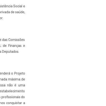
istência Social e
privada de saúde,
r.
me das Comissões
s; de Finanças e
os Deputados.
enderá o Projeto
ornada máxima de
 essa não é uma
o estabelecimento
 profissionais do
mos conquistar a