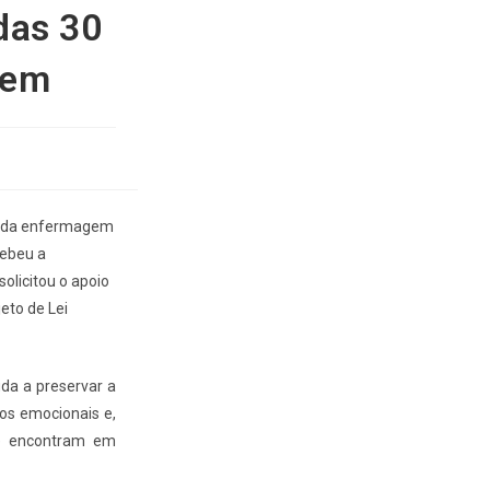
das 30
gem
 e da enfermagem
cebeu a
olicitou o apoio
eto de Lei
uda a preservar a
os emocionais e,
 se encontram em