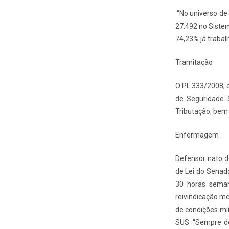
“No universo de 
27.492 no Sistem
74,23% já trabal
Tramitação
O PL 333/2008, 
de Seguridade S
Tributação, bem
Enfermagem
Defensor nato d
de Lei do Senad
30 horas seman
reivindicação me
de condições mín
SUS. “Sempre de