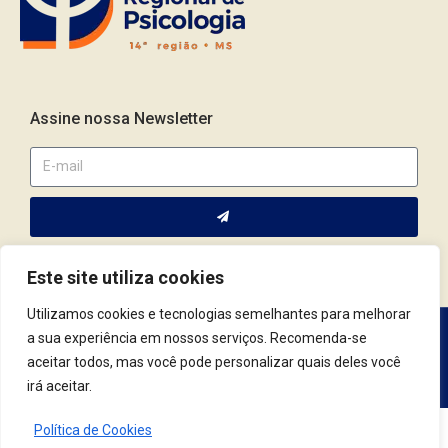
Assine nossa Newsletter
Este site utiliza cookies
Utilizamos cookies e tecnologias semelhantes para melhorar
a sua experiência em nossos serviços. Recomenda-se
Av. Fernando Corrêa da Costa, 2044 | Cep.: 79.004-311 | Campo
aceitar todos, mas você pode personalizar quais deles você
Grande / MS | (67) 3382.4801 | (67) 9123.7759
irá aceitar.
Política de Cookies
© 2021 Conselho Regional de Psicologia | MS. Todos os Direitos Reservados.