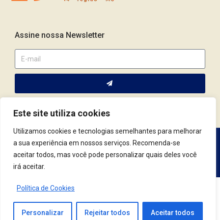
Assine nossa Newsletter
Este site utiliza cookies
Utilizamos cookies e tecnologias semelhantes para melhorar
a sua experiência em nossos serviços. Recomenda-se
Av. Fernando Corrêa da Costa, 2044 | Cep.: 79.004-311 | Campo
aceitar todos, mas você pode personalizar quais deles você
Grande / MS | (67) 3382.4801 | (67) 9123.7759
irá aceitar.
Política de Cookies
© 2021 Conselho Regional de Psicologia | MS. Todos os Direitos Reservados.
Desenvolvido por
Tag3
Personalizar
Rejeitar todos
Aceitar todos