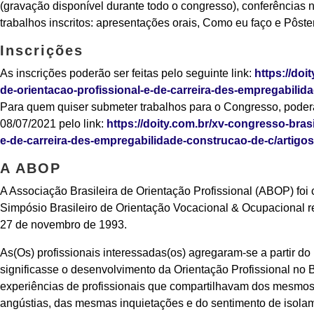
(gravação disponível durante todo o congresso), conferências n
trabalhos inscritos: apresentações orais, Como eu faço e Pôster
Inscrições
As inscrições poderão ser feitas pelo seguinte link:
https://doi
de-orientacao-profissional-e-de-carreira-des-empregabilid
Para quem quiser submeter trabalhos para o Congresso, poderá
08/07/2021 pelo link:
https://doity.com.br/xv-congresso-brasi
e-de-carreira-des-empregabilidade-construcao-de-c/artigos
A ABOP
A Associação Brasileira de Orientação Profissional (ABOP) foi c
Simpósio Brasileiro de Orientação Vocacional & Ocupacional r
27 de novembro de 1993.
As(Os) profissionais interessadas(os) agregaram-se a partir do 
significasse o desenvolvimento da Orientação Profissional no B
experiências de profissionais que compartilhavam dos mesm
angústias, das mesmas inquietações e do sentimento de isolam