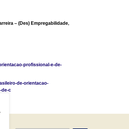
arreira – (Des) Empregabilidade,
orientacao-profissional-e-de-
asileiro-de-orientacao-
-de-c
r