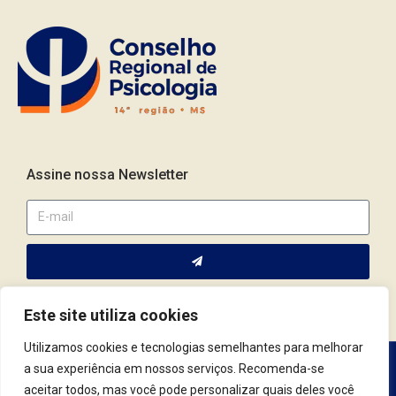
Assine nossa Newsletter
Este site utiliza cookies
Utilizamos cookies e tecnologias semelhantes para melhorar
a sua experiência em nossos serviços. Recomenda-se
Av. Fernando Corrêa da Costa, 2044 | Cep.: 79.004-311 | Campo
aceitar todos, mas você pode personalizar quais deles você