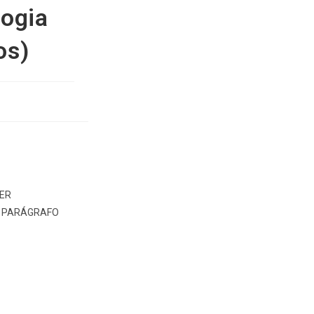
logia
os)
UER
, PARÁGRAFO