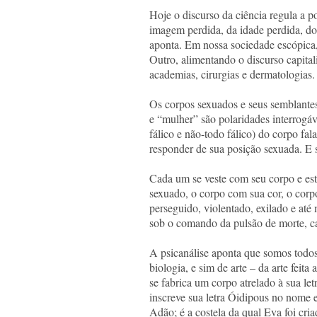
Hoje o discurso da ciência regula a po
imagem perdida, da idade perdida, do 
aponta. Em nossa sociedade escópica,
Outro, alimentando o discurso capital
academias, cirurgias e dermatologia
Os corpos sexuados e seus semblantes
e “mulher” são polaridades interrogá
fálico e não-todo fálico) do corpo f
responder de sua posição sexuada. E 
Cada um se veste com seu corpo e está
sexuado, o corpo com sua cor, o corpo
perseguido, violentado, exilado e até 
sob o comando da pulsão de morte, ca
A psicanálise aponta que somos todos 
biologia, e sim de arte – da arte feit
se fabrica um corpo atrelado à sua l
inscreve sua letra Óidipous no nome e 
Adão; é a costela da qual Eva foi cria