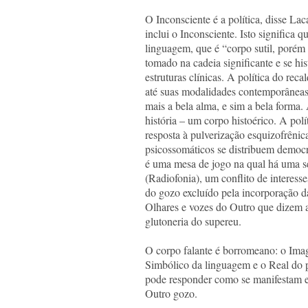
O Inconsciente é a política, disse Lac
inclui o Inconsciente. Isto significa 
linguagem, que é “corpo sutil, porém
tomado na cadeia significante e se his
estruturas clínicas. A política do rec
até suas modalidades contemporâneas d
mais a bela alma, e sim a bela forma.
história – um corpo histoérico. A po
resposta à pulverização esquizofrênic
psicossomáticos se distribuem democra
é uma mesa de jogo na qual há uma se
(Radiofonia), um conflito de interess
do gozo excluído pela incorporação da
Olhares e vozes do Outro que dizem a
glutoneria do supereu.
O corpo falante é borromeano: o Imag
Simbólico da linguagem e o Real do p
pode responder como se manifestam em
Outro gozo.