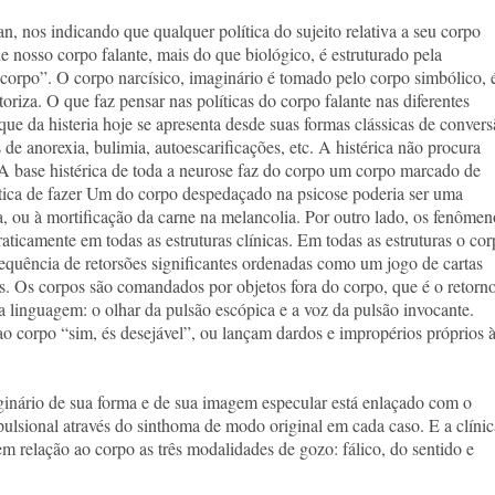
an, nos indicando que qualquer política do sujeito relativa a seu corpo
que nosso corpo falante, mais do que biológico, é estruturado pela
 corpo”. O corpo narcísico, imaginário é tomado pelo corpo simbólico, 
toriza. O que faz pensar nas políticas do corpo falante nas diferentes
alque da histeria hoje se apresenta desde suas formas clássicas de conver
e anorexia, bulimia, autoescarificações, etc. A histérica não procura
 A base histérica de toda a neurose faz do corpo um corpo marcado de
lítica de fazer Um do corpo despedaçado na psicose poderia ser uma
a, ou à mortificação da carne na melancolia. Por outro lado, os fenômen
ticamente em todas as estruturas clínicas. Em todas as estruturas o co
quência de retorsões significantes ordenadas como um jogo de cartas
es. Os corpos são comandados por objetos fora do corpo, que é o retorn
 linguagem: o olhar da pulsão escópica e a voz da pulsão invocante.
o corpo “sim, és desejável”, ou lançam dardos e impropérios próprios 
inário de sua forma e de sua imagem especular está enlaçado com o
ulsional através do sinthoma de modo original em cada caso. E a clínic
 relação ao corpo as três modalidades de gozo: fálico, do sentido e