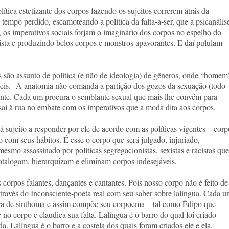
lítica estetizante dos corpos fazendo os sujeitos correrem atrás da
tempo perdido, escamoteando a política da falta-a-ser, que a psicanális
 os imperativos sociais forjam o imaginário dos corpos no espelho do
ista e produzindo belos corpos e monstros apavorantes. E daí pululam
s.
 são assunto de política (e não de ideologia) de gêneros, onde “homem
veis. A anatomia não comanda a partição dos gozos da sexuação (todo
alante. Cada um procura o semblante sexual que mais lhe convém para
sai à rua no embate com os imperativos que a moda dita aos corpos.
 sujeito a responder por ele de acordo com as políticas vigentes – corp
 com seus hábitos. É esse o corpo que será julgado, injuriado,
mesmo assassinado por políticas segregacionistas, sexistas e racistas que
talogam, hierarquizam e eliminam corpos indesejáveis.
corpos falantes, dançantes e cantantes. Pois nosso corpo não é feito de
a através do Inconsciente-poeta real com seu saber sobre lalíngua. Cada 
etra de sinthoma e assim compõe seu corpoema – tal como Édipo que
no corpo e claudica sua falta. Lalíngua é o barro do qual foi criado
da. Lalíngua é o barro e a costela dos quais foram criados ele e ela.