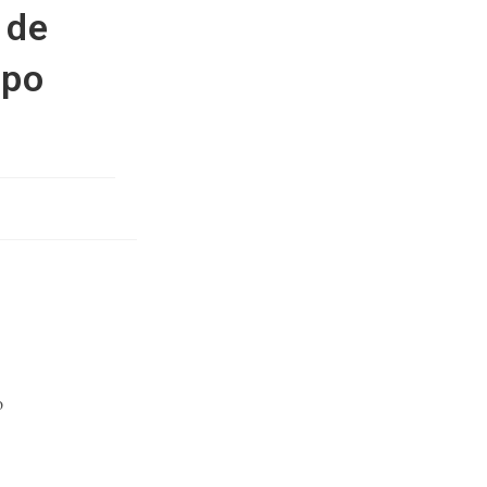
 de
mpo
o