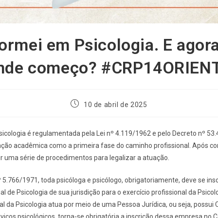
ormei em Psicologia. E agora
nde começo? #CRP14ORIEN
10 de abril de 2025
sicologia é regulamentada pela Lei nº 4.119/1962 e pelo Decreto nº 53
ão acadêmica como a primeira fase do caminho profissional. Após conc
r uma série de procedimentos para legalizar a atuação.
 5.766/1971, toda psicóloga e psicólogo, obrigatoriamente, deve se ins
l de Psicologia de sua jurisdição para o exercício profissional da Psico
al da Psicologia atua por meio de uma Pessoa Jurídica, ou seja, possui
viços psicológicos, torna-se obrigatória a inscrição dessa empresa no 