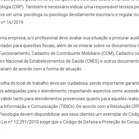
ologia (CRP). Também é necessário indicar uma responsável técnica pe
ve ser uma psicóloga ou psicólogo devidamente inscrita/o e regular n
 nº 16/2019.
 uma empresa, a/o profissional deve avaliar sua situação e procurar auxí
tador para questões fiscais, além de se inteirar sobre os documentos 
uncionamento, Cadastro de Contribuinte Mobiliário (CCM), Cadastro na 
tro Nacional de Estabelecimentos de Saúde (CNES) e outros documento
 variam de acordo com a forma de atuação.
colha do local de trabalho deve ser cuidadosa, sendo importante garant
s adequadas para o atendimento, respeitando aspectos como acessibili
é válido tanto para atendimentos presenciais quanto para aqueles reali
da Informação e Comunicação (TIDICs). De acordo com a Resolução CFP
 Psicologia devem disponibilizar aos seus clientes um exemplar do Códig
á a Lei nº 12.291/2010 exige que o Código de Defesa e Proteção do Co
.