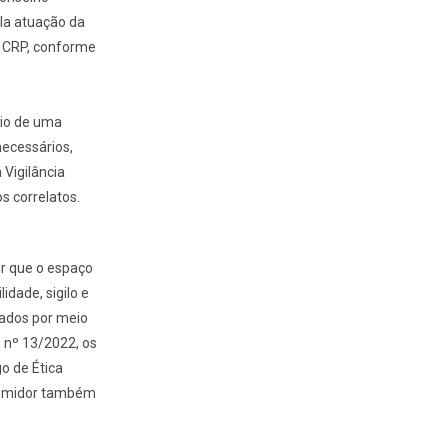
la atuação da
o CRP, conforme
lio de uma
necessários,
Vigilância
s correlatos.
ir que o espaço
dade, sigilo e
zados por meio
 nº 13/2022, os
o de Ética
nsumidor também