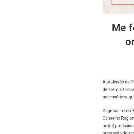
Me f
o
A profissão de P
definem a formaç
necessário segui
Segundo a Lei nº
Conselho Regiona
um(a) profission
prestação de ser