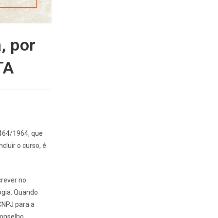
, por
TA
.464/1964, que
luir o curso, é
crever no
logia. Quando
 CNPJ para a
Conselho