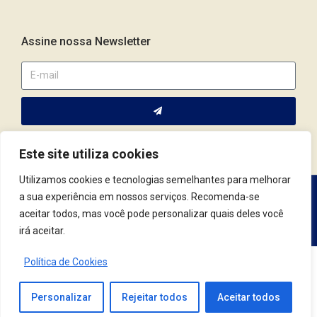
Assine nossa Newsletter
Este site utiliza cookies
Utilizamos cookies e tecnologias semelhantes para melhorar
a sua experiência em nossos serviços. Recomenda-se
Av. Fernando Corrêa da Costa, 2044 | Cep.: 79.004-311 | Campo
aceitar todos, mas você pode personalizar quais deles você
Grande / MS | (67) 3382.4801 | (67) 9123.7759
irá aceitar.
Política de Cookies
© 2021 Conselho Regional de Psicologia | MS. Todos os Direitos Reservados.
Desenvolvido por
Tag3
Personalizar
Rejeitar todos
Aceitar todos