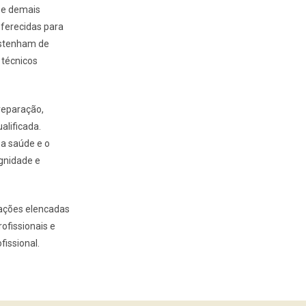
 e demais
oferecidas para
bstenham de
 técnicos
reparação,
alificada.
a saúde e o
gnidade e
ações elencadas
ofissionais e
fissional.