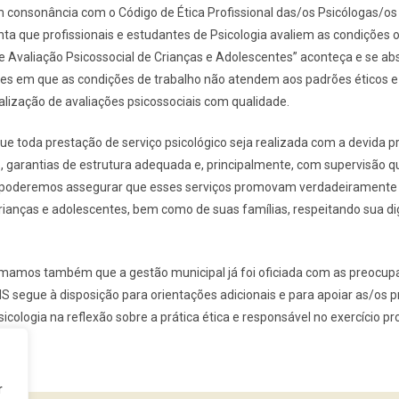
consonância com o Código de Ética Profissional das/os Psicólogas/os
nta que profissionais e estudantes de Psicologia avaliem as condições 
e Avaliação Psicossocial de Crianças e Adolescentes” aconteça e se a
ões em que as condições de trabalho não atendem aos padrões éticos e
alização de avaliações psicossociais com qualidade.
e toda prestação de serviço psicológico seja realizada com a devida p
lo, garantias de estrutura adequada e, principalmente, com supervisão qu
poderemos assegurar que esses serviços promovam verdadeiramente 
ianças e adolescentes, bem como de suas famílias, respeitando sua di
mamos também que a gestão municipal já foi oficiada com as preocup
 segue à disposição para orientações adicionais e para apoiar as/os pr
cologia na reflexão sobre a prática ética e responsável no exercício pro
r