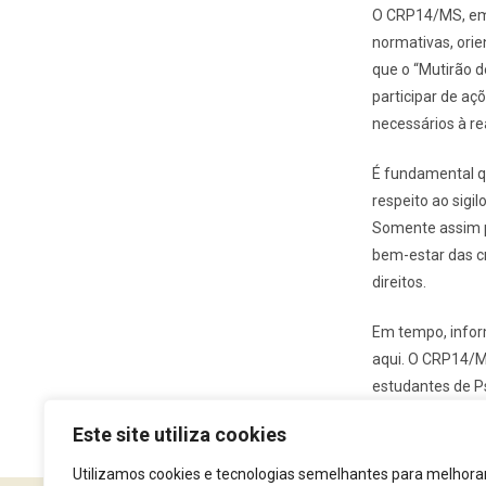
O CRP14/MS, em 
normativas, orie
que o “Mutirão d
participar de aç
necessários à re
É fundamental qu
respeito ao sigi
Somente assim 
bem-estar das cr
direitos.
Em tempo, infor
aqui. O CRP14/MS
estudantes de Psi
Este site utiliza cookies
Utilizamos cookies e tecnologias semelhantes para melhora