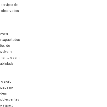
 serviços de
r observados
devem
m capacitados
ções de
envolvem
imento e sem
abilidade
o sigilo
equada no
podem
 adolescentes
 o
espaço