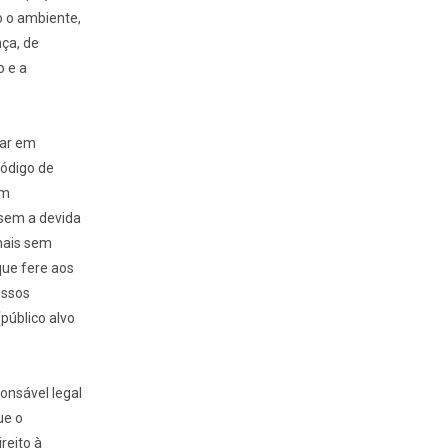
o o ambiente,
ça, de
o e a
tar em
Código de
em
 sem a devida
onais sem
que fere aos
essos
público alvo
onsável legal
ue o
reito à