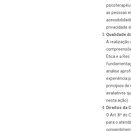
psicoterapêut
as pessoas en
acessibilidad
privacidade d
Qualidade d
A realização 
compreensões
Ética e a Res
fundamentação
análise aprof
experiência p
princípios de
avaliativos q
nesta ação).
Direitos da 
O Art. 8º do 
para o atendi
consentiment