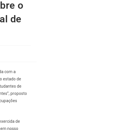
bre o
al de
ída com a
no estado de
studantes de
ntes”, proposto
ocupações
exercida de
s em nosso