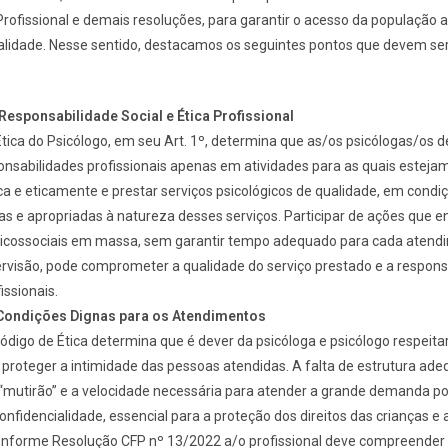
Profissional e demais resoluções, para garantir o acesso da população a
ualidade. Nesse sentido, destacamos os seguintes pontos que devem se
 Responsabilidade Social e Ética Profissional
tica do Psicólogo, em seu Art. 1º, determina que as/os psicólogas/os 
nsabilidades profissionais apenas em atividades para as quais esteja
ica e eticamente e prestar serviços psicológicos de qualidade, em condi
as e apropriadas à natureza desses serviços. Participar de ações que 
sicossociais em massa, sem garantir tempo adequado para cada atend
rvisão, pode comprometer a qualidade do serviço prestado e a respons
issionais.
 Condições Dignas para os Atendimentos
Código de Ética determina que é dever da psicóloga e psicólogo respeitar 
e proteger a intimidade das pessoas atendidas. A falta de estrutura ad
“mutirão” e a velocidade necessária para atender a grande demanda 
confidencialidade, essencial para a proteção dos direitos das crianças e
onforme Resolução CFP nº 13/2022 a/o profissional deve compreender