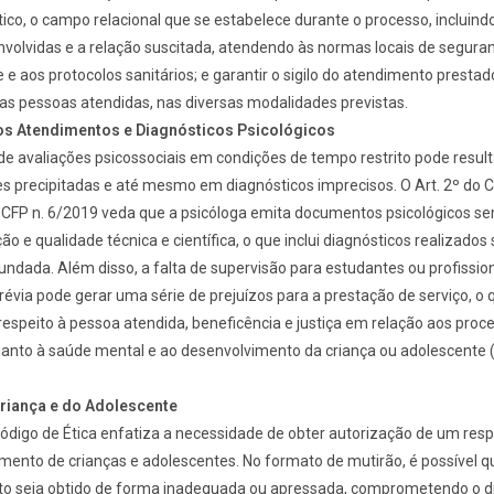
ico, o campo relacional que se estabelece durante o processo, incluind
volvidas e a relação suscitada, atendendo às normas locais de seguran
e e aos protocolos sanitários; e garantir o sigilo do atendimento prestad
as pessoas atendidas, nas diversas modalidades previstas.
os Atendimentos e Diagnósticos Psicológicos
de avaliações psicossociais em condições de tempo restrito pode resul
 precipitadas e até mesmo em diagnósticos imprecisos. O Art. 2º do 
. CFP n. 6/2019 veda que a psicóloga emita documentos psicológicos s
 e qualidade técnica e científica, o que inclui diagnósticos realizados
undada. Além disso, a falta de supervisão para estudantes ou profissi
révia pode gerar uma série de prejuízos para a prestação de serviço, o 
 respeito à pessoa atendida, beneficência e justiça em relação aos proc
uanto à saúde mental e ao desenvolvimento da criança ou adolescente (
Criança e do Adolescente
Código de Ética enfatiza a necessidade de obter autorização de um resp
mento de crianças e adolescentes. No formato de mutirão, é possível q
o seja obtido de forma inadequada ou apressada, comprometendo o di