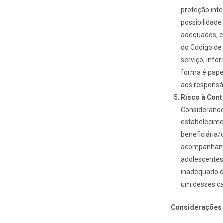
proteção inte
possibilidade
adequados, c
do Código de 
serviço, inf
forma é papel
aos responsáv
Risco à Con
Considerando 
estabelecimen
beneficiária/
acompanhamen
adolescentes
inadequado d
um desses ca
Considerações 