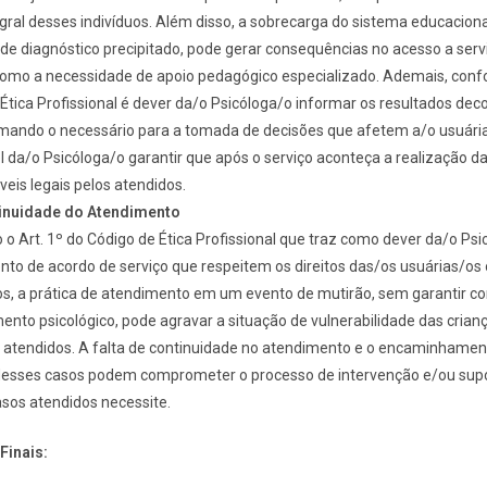
gral desses indivíduos. Além disso, a sobrecarga do sistema educaciona
 de diagnóstico precipitado, pode gerar consequências no acesso a serv
omo a necessidade de apoio pedagógico especializado. Ademais, confo
Ética Profissional é dever da/o Psicóloga/o informar os resultados dec
ormando o necessário para a tomada de decisões que afetem a/o usuária
 da/o Psicóloga/o garantir que após o serviço aconteça a realização da
eis legais pelos atendidos.
tinuidade do Atendimento
o Art. 1º do Código de Ética Profissional que traz como dever da/o Psi
to de acordo de serviço que respeitem os direitos das/os usuárias/os
os, a prática de atendimento em um evento de mutirão, sem garantir co
to psicológico, pode agravar a situação de vulnerabilidade das crian
 atendidos. A falta de continuidade no atendimento e o encaminhamen
esses casos podem comprometer o processo de intervenção e/ou sup
sos atendidos necessite.
Finais: