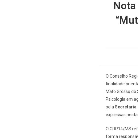
Nota
“Mut
O Conselho Regio
finalidade orient
Mato Grosso do S
Psicologia em aç
pela
Secretaria
expressas nesta 
O CRP14/MS refor
forma responsáv