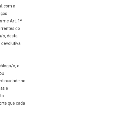
l, com a
iços
rme Art. 1º
orrentes do
/o, desta
 devolutiva
cóloga/o, o
 ou
ntinuidade no
ças e
to
orte que cada