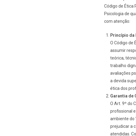
Código de Ética 
Psicologia de q
com atenção:
Princípio da
O Código de É
assumir respo
teórica, técn
trabalho dign
avaliações p
a devida supe
ética dos prof
Garantia de
O Art. 9º do 
profissional 
ambiente do 
prejudicar a 
atendidas. C