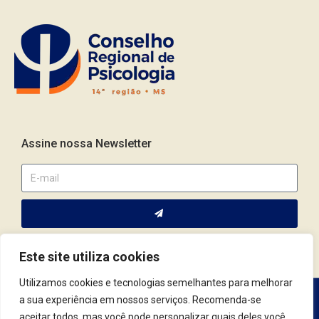
Assine nossa Newsletter
Este site utiliza cookies
Utilizamos cookies e tecnologias semelhantes para melhorar
a sua experiência em nossos serviços. Recomenda-se
Av. Fernando Corrêa da Costa, 2044 | Cep.: 79.004-311 | Campo
aceitar todos, mas você pode personalizar quais deles você