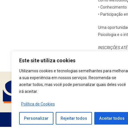
• Conhecimento
• Participação e
Uma oportunidad
Psicologia e o in
INSCRIÇÕES ATÉ 
Este site utiliza cookies
Utilizamos cookies e tecnologias semelhantes para melhora
a sua experiência em nossos serviços. Recomenda-se
aceitar todos, mas você pode personalizar quais deles você
Assine nossa Newsle
irá aceitar.
Política de Cookies
Personalizar
Rejeitar todos
Aceitar todos
Av. Fernando Corrêa da Costa, 2044