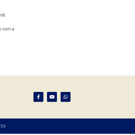
il.
o com a
759