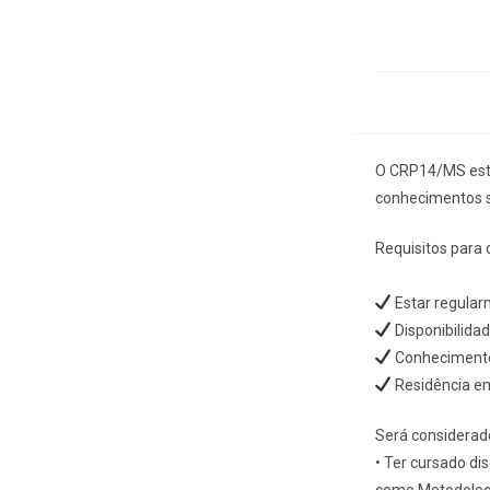
O CRP14/MS está
conhecimentos so
Requisitos para 
Estar regular
Disponibilida
Conhecimento
Residência 
Será considerado
• Ter cursado dis
como Metodologia