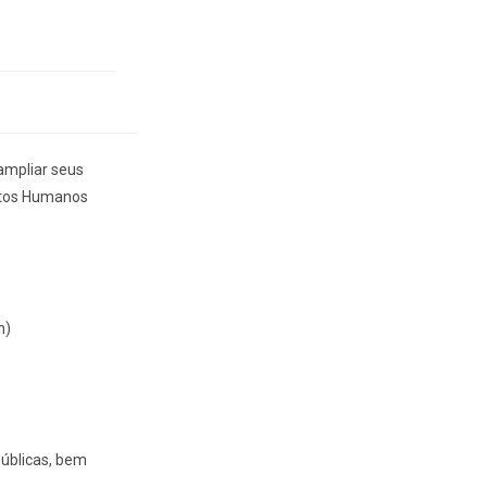
ampliar seus
eitos Humanos
h)
públicas, bem