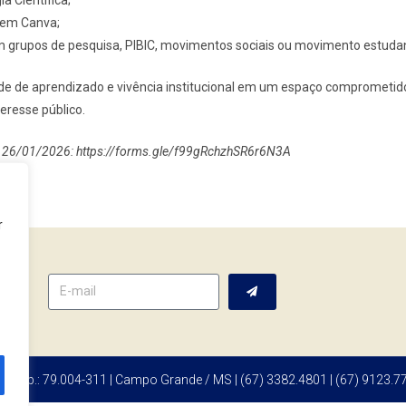
 em Canva;
m grupos de pesquisa, PIBIC, movimentos sociais ou movimento estudant
e de aprendizado e vivência institucional em um espaço comprometid
teresse público.
26/01/2026: https://forms.gle/f99gRchzhSR6r6N3A
r
tter
 | Cep.: 79.004-311 | Campo Grande / MS | (67) 3382.4801 | (67) 9123.7