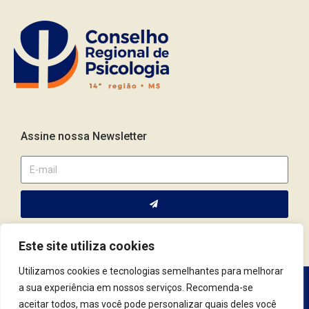
Assine nossa Newsletter
Este site utiliza cookies
Utilizamos cookies e tecnologias semelhantes para melhorar
a sua experiência em nossos serviços. Recomenda-se
Av. Fernando Corrêa da Costa, 2044 | Cep.: 79.004-311 | Campo
aceitar todos, mas você pode personalizar quais deles você