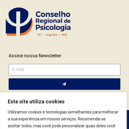
Assine nossa Newsletter
Este site utiliza cookies
Utilizamos cookies e tecnologias semelhantes para melhorar
a sua experiência em nossos serviços. Recomenda-se
Av. Fernando Corrêa da Costa, 2044 | Cep.: 79.004-311 | Campo
aceitar todos, mas você pode personalizar quais deles você
Grande / MS | (67) 3382.4801 | (67) 9123.7759