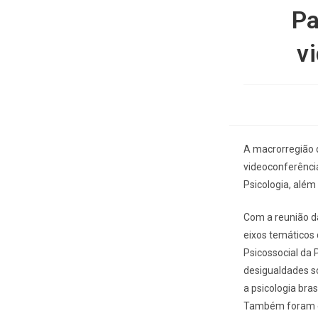
Pa
v
A macrorregião d
videoconferênci
Psicologia, além 
Com a reunião da
eixos temáticos
Psicossocial da 
desigualdades so
a psicologia bra
Também foram el