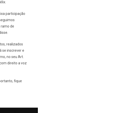
lix.
xa participação
onseguimos
o ramo de
isse.
os, realizados
 se inscrever e
no, no seu Art.
com direito a voz
ortanto, fique