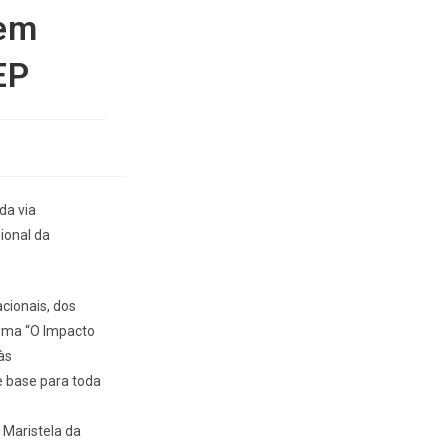
 em
EP
da via
ional da
cionais, dos
tema “O Impacto
às
e base para toda
 Maristela da