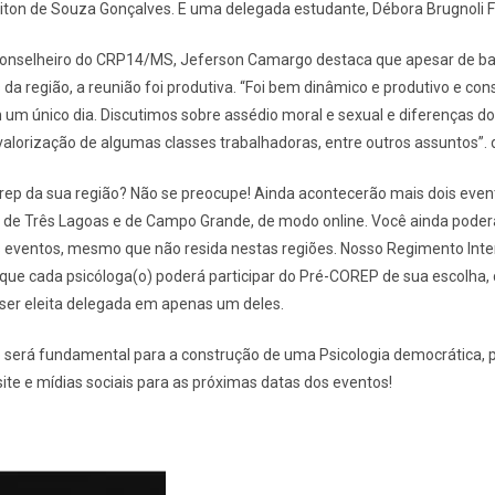
eliton de Souza Gonçalves. E uma delegada estudante, Débora Brugnoli Fé
conselheiro do CRP14/MS, Jeferson Camargo destaca que apesar de bai
s da região, a reunião foi produtiva. “Foi bem dinâmico e produtivo e c
 um único dia. Discutimos sobre assédio moral e sexual e diferenças d
valorização de algumas classes trabalhadoras, entre outros assuntos”. d
ep da sua região? Não se preocupe! Ainda acontecerão mais dois event
 de Três Lagoas e de Campo Grande, de modo online. Você ainda poderá
s eventos, mesmo que não resida nestas regiões. Nosso Regimento Inter
que cada psicóloga(o) poderá participar do Pré-COREP de sua escolha, 
ser eleita delegada em apenas um deles.
 será fundamental para a construção de uma Psicologia democrática, p
site e mídias sociais para as próximas datas dos eventos!