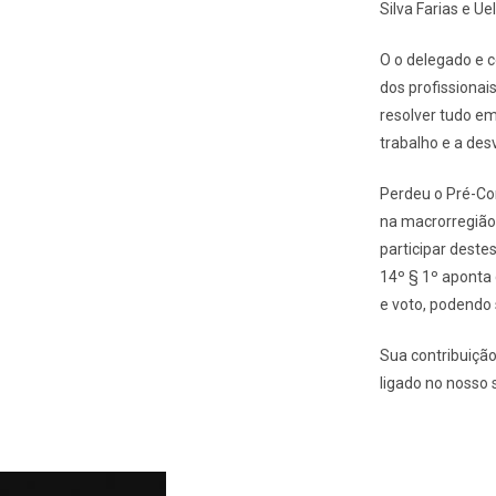
Silva Farias e U
O o delegado e 
dos profissionai
resolver tudo em
trabalho e a des
Perdeu o Pré-Cor
na macrorregião
participar deste
14º § 1º aponta 
e voto, podendo 
Sua contribuição
ligado no nosso 