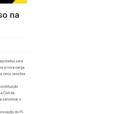
so na
Deputados para
xa a nova carga
as cinco sessões
onstituição
a Civil da
a sancionar o
provação do PL