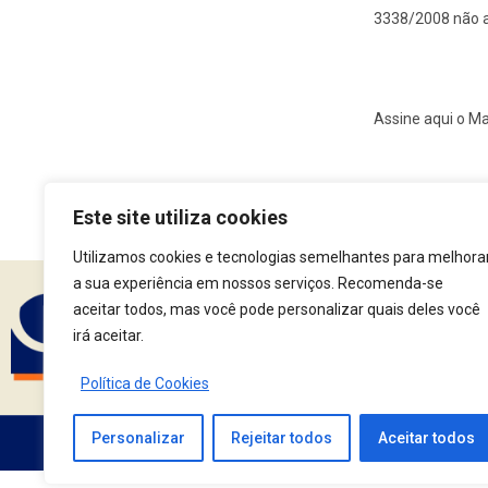
3338/2008 não a
Assine aqui o M
Este site utiliza cookies
Utilizamos cookies e tecnologias semelhantes para melhora
a sua experiência em nossos serviços. Recomenda-se
aceitar todos, mas você pode personalizar quais deles você
Assine nossa Newsle
irá aceitar.
Política de Cookies
Personalizar
Rejeitar todos
Aceitar todos
Av. Fernando Corrêa da Costa, 2044