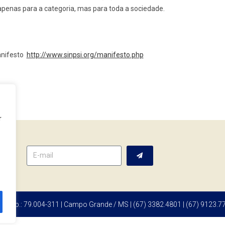
penas para a categoria, mas para toda a sociedade.
anifesto
http://www.sinpsi.org/manifesto.php
r
tter
 | Cep.: 79.004-311 | Campo Grande / MS | (67) 3382.4801 | (67) 9123.7