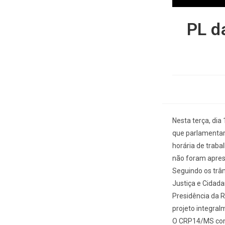
PL d
Nesta terça, di
que parlamentar
horária de traba
não foram apres
Seguindo os trâm
Justiça e Cidadan
Presidência da R
projeto integralm
O CRP14/MS cont