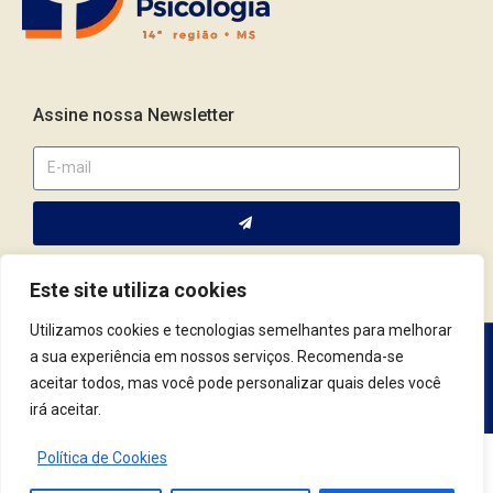
Assine nossa Newsletter
Este site utiliza cookies
Utilizamos cookies e tecnologias semelhantes para melhorar
a sua experiência em nossos serviços. Recomenda-se
Av. Fernando Corrêa da Costa, 2044 | Cep.: 79.004-311 | Campo
aceitar todos, mas você pode personalizar quais deles você
Grande / MS | (67) 3382.4801 | (67) 9123.7759
irá aceitar.
Política de Cookies
© 2021 Conselho Regional de Psicologia | MS. Todos os Direitos Reservados.