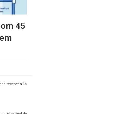
com 45
 em
ode receber a 1a
ria Municipal de