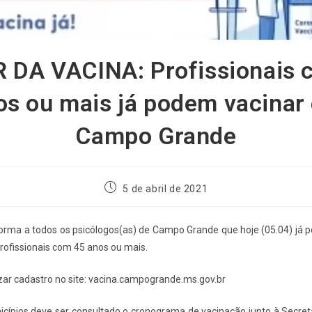
 DA VACINA: Profissionais 
os ou mais já podem vacinar
Campo Grande
5 de abril de 2021
rma a todos os psicólogos(as) de Campo Grande que hoje (05.04) já p
 profissionais com 45 anos ou mais.
alizar cadastro no site: vacina.campogrande.ms.gov.br
cípios deve ser consultado o cronograma de vacinação junto à Secreta