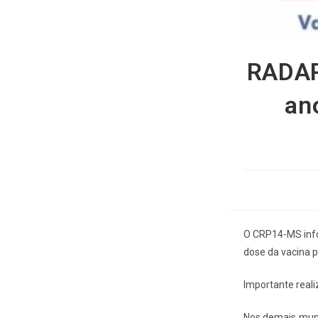
RADAR
an
O CRP14-MS info
dose da vacina
Importante re
Nos demais muni