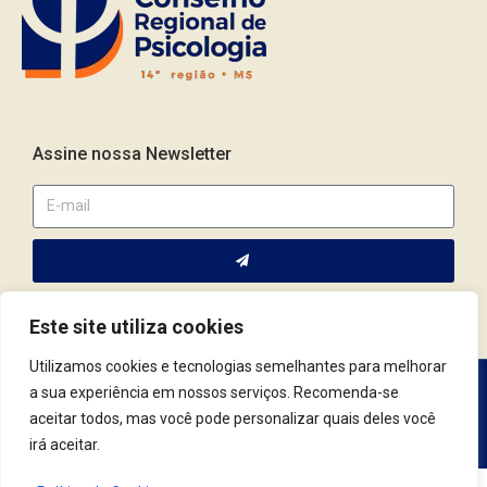
Assine nossa Newsletter
Este site utiliza cookies
Utilizamos cookies e tecnologias semelhantes para melhorar
a sua experiência em nossos serviços. Recomenda-se
Av. Fernando Corrêa da Costa, 2044 | Cep.: 79.004-311 | Campo
aceitar todos, mas você pode personalizar quais deles você
Grande / MS | (67) 3382.4801 | (67) 9123.7759
irá aceitar.